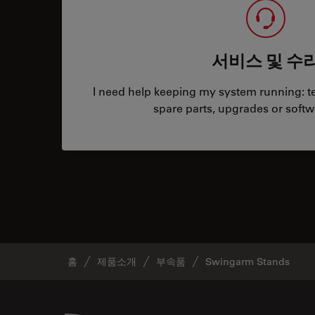
서비스 및 수
I need help keeping my system running: tec
spare parts, upgrades or softw
홈
제품소개
부속품
Swingarm Stands