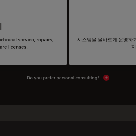
리
hnical service, repairs,
시스템을 올바르게 운영하거
are licenses.
지
Do you prefer personal consulting?
Show local con