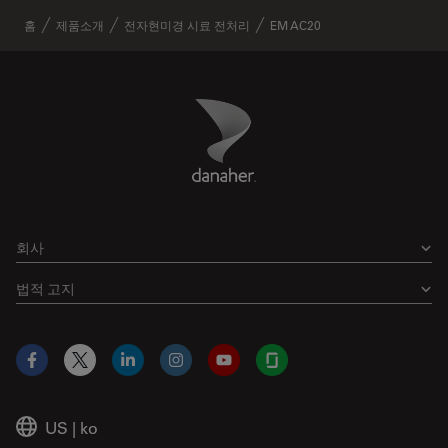
홈
제품소개
전자현미경 시료 전처리
EM AC20
Danaher Logo
Footer
회사
법적 고지
Facebook
X
LinkedIn
Instagram
YouTube
Glassdoor
US
|
ko