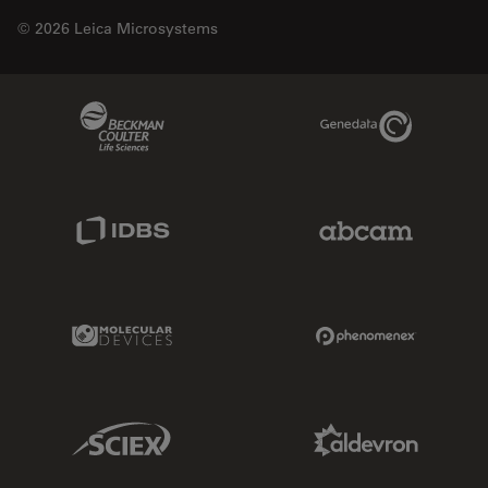
© 2026 Leica Microsystems
Beckman Coulter Link
Genedata Link
IDBS Link
Abcam Limited
Molecular Devices Link
Phenomenex L
Sciex Link
Aldevron Link