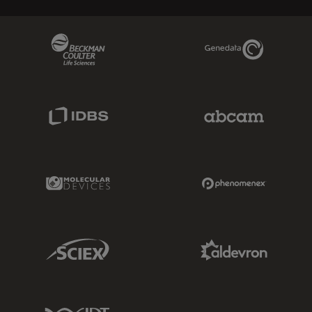
Beckman Coulter Link
Genedata Link
IDBS Link
Abcam Limited
Molecular Devices Link
Phenomenex L
Sciex Link
Aldevron Link
IDT Link