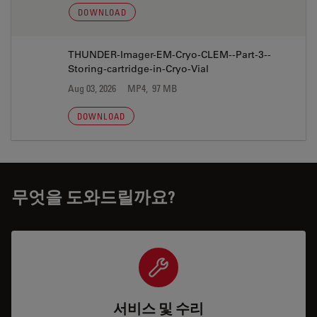
DOWNLOAD
THUNDER-Imager-EM-Cryo-CLEM--Part-3--
Storing-cartridge-in-Cryo-Vial
Aug 03, 2026
MP4, 97 MB
DOWNLOAD
무엇을 도와드릴까요?
서비스 및 수리