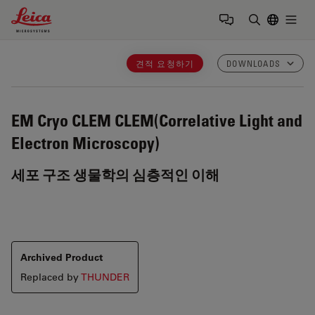
Leica Microsystems Logo
Togg
검색어 입력
견적 요청하기
DOWNLOADS
EM Cryo CLEM
CLEM(Correlative Light and
Electron Microscopy)
세포 구조 생물학의 심층적인 이해
Archived Product
Replaced by
THUNDER