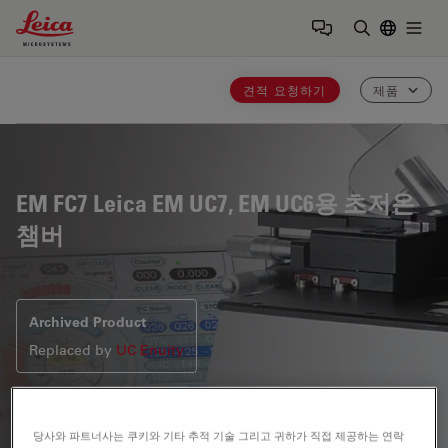
Leica Microsystems Logo
Togg
검색어 입력
견적 요청하기
제품
EM FC7
Leica EM UC7, EM UC6용 초저온
챔버
Archived Product
Replaced by
UC Enuity
TEM, SEM, AFM 및 LM 관찰을 위한 극저온 절편
당사와 파트너사는 쿠키와 기타 추적 기술 그리고 귀하가 직접 제공하는 연락
(-15~-185°C)을 준비해야 한다면, Cryochamber Leica EM