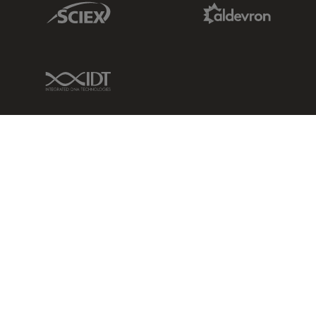
Sciex Link
Aldevron Link
IDT Link