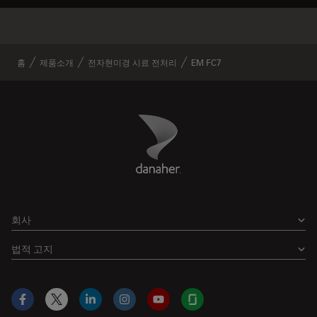
✕
Often bought together
홈
제품소개
전자현미경 시료 전처리
EM FC7
Danaher Logo
Footer
회사
법적 고지
Facebook
X
LinkedIn
Instagram
YouTube
Glassdoor