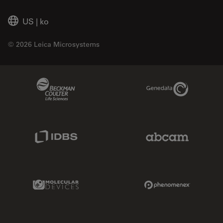
US
|
ko
© 2026 Leica Microsystems
Beckman Coulter Link
Genedata Link
IDBS Link
Abcam Limited
Molecular Devices Link
Phenomenex L