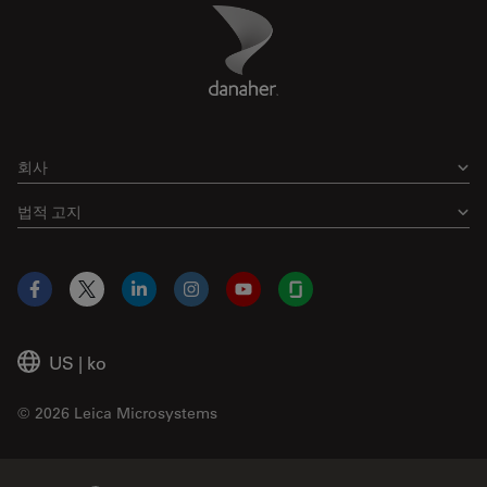
Danaher Logo
Footer
회사
법적 고지
Facebook
X
LinkedIn
Instagram
YouTube
Glassdoor
US
|
ko
© 2026 Leica Microsystems