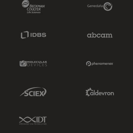
Beckman Coulter Link
Genedata Link
IDBS Link
Abcam Limited
Molecular Devices Link
Phenomenex L
Sciex Link
Aldevron Link
IDT Link