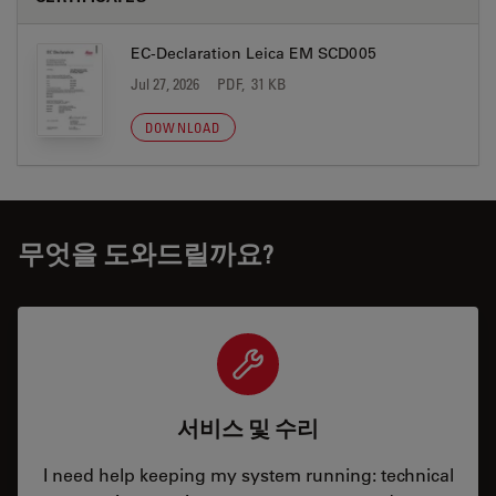
EC-Declaration Leica EM SCD005
Jul 27, 2026
PDF, 31 KB
DOWNLOAD
무엇을 도와드릴까요?
서비스 및 수리
I need help keeping my system running: technical