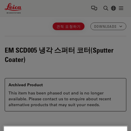
Leica Microsystems Logo
Togg
검색어 입력
견적 요청하기
DOWNLOADS
EM SCD005
냉각 스퍼터 코터(Sputter
Coater)
Archived Product
This item has been phased out and is no longer
available. Please contact us to enquire about recent
alternative products that may suit your needs.