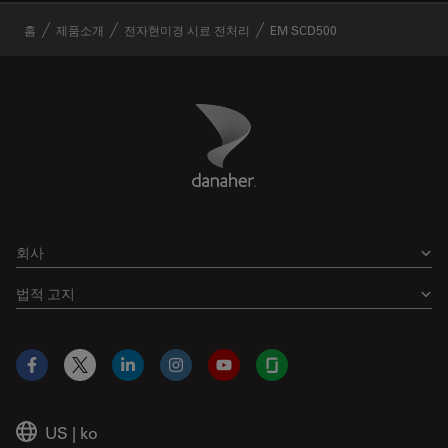
✕
홈
제품소개
전자현미경 시료 전처리
EM SCD500
Danaher Logo
Footer
회사
법적 고지
Facebook
X
LinkedIn
Instagram
YouTube
Glassdoor
US
|
ko