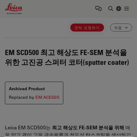
Leica Microsystems Logo
Togg
검색어 입력
견적 요청하기
제품
EM SCD500
최고 해상도 FE-SEM 분석을
위한 고진공 스퍼터 코터(sputter coater)
Archived Product
Replaced by
EM ACE600
Leica EM SCD500는
최고 해상도
FE-SEM
분석을 위해
매
우 얇고 결이 고운 금속필름과 전도성 탄소코팅을 생산하기