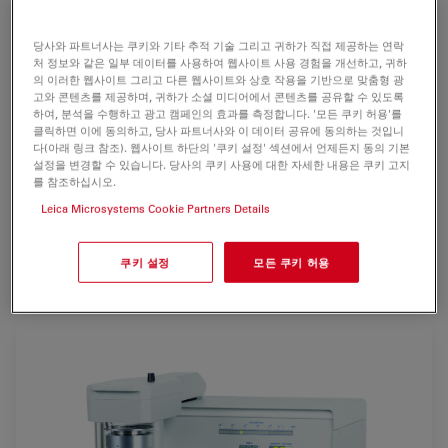
위해 설계된 다목적용
고진공 필름침착시스템
입니다.
당사와 파트너사는 쿠키와 기타 추적 기술 그리고 귀하가 직접 제공하는 연락
Leica EM SCD500는 단일 장치에 많은 변환 옵션을 제공합
처 정보와 같은 일부 데이터를 사용하여 웹사이트 사용 경험을 개선하고, 귀하
니다;
고진공 증착(sputtering),
탄소실, 열저항 및 탄소막대
의 이러한 웹사이트 그리고 다른 웹사이트와 상호 작용을 기반으로 맞춤형 광
고와 콘텐츠를 제공하며, 귀하가 소셜 미디어에서 콘텐츠를 공유할 수 있도록
증발, 동결건조를 위한 극저온 전처리,
동결파단/식각
하여, 분석을 수행하고 광고 캠페인의 효과를 측정합니다. '모든 쿠키 허용'를
(freeze fracturing/ etching)
, 이중 복제, 극저온 코팅 및
클릭하면 이에 동의하고, 당사 파트너사와 이 데이터 공유에 동의하는 것입니
다(아래 링크 참조). 웹사이트 하단의 '쿠키 설정' 섹션에서 언제든지 동의 기본
<link products em-sample-preparation biological-
설정을 변경할 수 있습니다. 당사의 쿠키 사용에 대한 자세한 내용은 쿠키 고지
specimens room-temperature-techniques vacuum-
를 참조하십시오.
transfer details product leica-em-vct100 em>Leica EM
Leica Microsystems Cookie Partners Details
VCT100와 함께 진공 극저온.
쿠키 설정
모든 쿠키 허용
For research use only