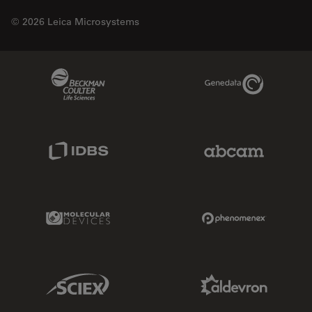
© 2026 Leica Microsystems
Beckman Coulter Link
Genedata Link
IDBS Link
Abcam Limited
Molecular Devices Link
Phenomenex L
Sciex Link
Aldevron Link