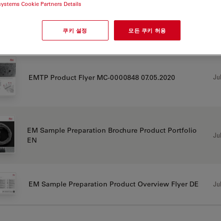
systems Cookie Partners Details
쿠키 설정
모든 쿠키 허용
CHURE OR FLYER
Jul
EMTP Product Flyer MC-0000848 07.05.2020
EM Sample Preparation Brochure Product Portfolio
Jul
EN
Jul
EM Sample Preparation Product Overview Flyer DE