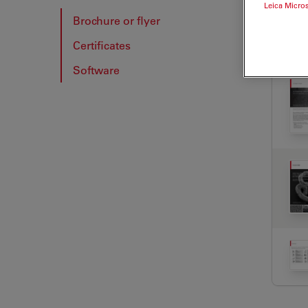
Leica Micro
Brochure or flyer
Certificates
BRO
Software