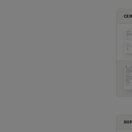
CER
SO