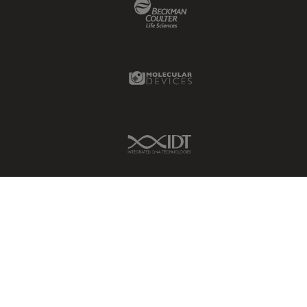
Beckman Coulter Link
Molecular Devices Link
IDT Link