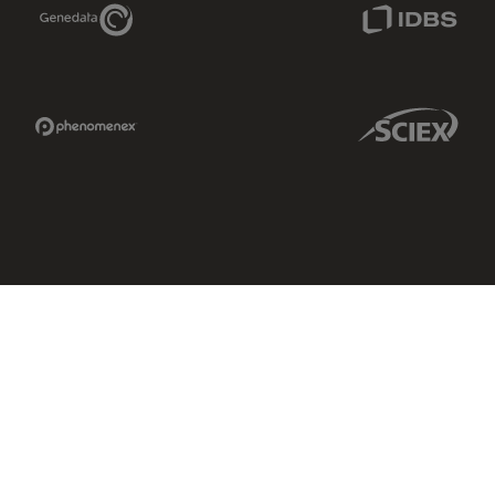
Genedata Link
IDBS Link
Phenomenex Link
Sciex Link