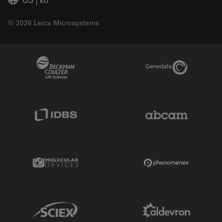
© 2026 Leica Microsystems
Beckman Coulter Link
Genedata Link
IDBS Link
Abcam Limited
Molecular Devices Link
Phenomenex L
Sciex Link
Aldevron Link