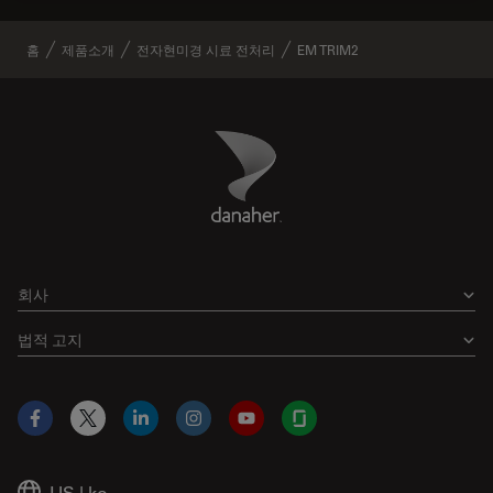
홈
제품소개
전자현미경 시료 전처리
EM TRIM2
Danaher Logo
Footer
회사
법적 고지
Facebook
X
LinkedIn
Instagram
YouTube
Glassdoor
US
|
ko