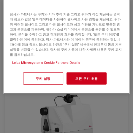
한
고속의 밀링 시스템
입니다.
당사와 파트너사는 쿠키와 기타 추적 기술 그리고 귀하가 직접 제공하는 연락
Leica TRIM2는 밀링커터의 1µm 공급제어, 정확한 밀링 위
처 정보와 같은 일부 데이터를 사용하여 웹사이트 사용 경험을 개선하고, 귀하
치를 결정하기 위한 포매된 시료의
수직 관찰,
헤파필터
의 이러한 웹사이트 그리고 다른 웹사이트와 상호 작용을 기반으로 맞춤형 광
고와 콘텐츠를 제공하며, 귀하가 소셜 미디어에서 콘텐츠를 공유할 수 있도록
(Hepa filter)
가 장착된
우수한 추출
장치를 특징으로 합니
하여, 분석을 수행하고 광고 캠페인의 효과를 측정합니다. '모든 쿠키 허용'를
다.
클릭하면 이에 동의하고, 당사 파트너사와 이 데이터 공유에 동의하는 것입니
다(아래 링크 참조). 웹사이트 하단의 '쿠키 설정' 섹션에서 언제든지 동의 기본
설정을 변경할 수 있습니다. 당사의 쿠키 사용에 대한 자세한 내용은 쿠키 고지
For research use only
를 참조하십시오.
Leica Microsystems Cookie Partners Details
쿠키 설정
모든 쿠키 허용