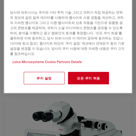
표본을 관찰할 수 있도록 초미세절편 또는 표면미세절편하
는 기기입니다.
당사와 파트너사는 쿠키와 기타 추적 기술 그리고 귀하가 직접 제공하는 연락
처 정보와 같은 일부 데이터를 사용하여 웹사이트 사용 경험을 개선하고, 귀하
의 이러한 웹사이트 그리고 다른 웹사이트와 상호 작용을 기반으로 맞춤형 광
Leica EM UC6의 혁신적인 Touch-Sensitive Control Unit
고와 콘텐츠를 제공하며, 귀하가 소셜 미디어에서 콘텐츠를 공유할 수 있도록
는 도움말 기능이 있어서 초보자도 빠르고
하여, 분석을 수행하고 광고 캠페인의 효과를 측정합니다. '모든 쿠키 허용'를
클릭하면 이에 동의하고, 당사 파트너사와 이 데이터 공유에 동의하는 것입니
안전하게 칼과 표본을 정렬할 수 있습니다. 프로그램 가능한
다(아래 링크 참조). 웹사이트 하단의 '쿠키 설정' 섹션에서 언제든지 동의 기본
칼과 cutting movement는 Trimming이 매우 편리합니다.
설정을 변경할 수 있습니다. 당사의 쿠키 사용에 대한 자세한 내용은 쿠키 고지
내장된 정전기 방지 장치와 7명의 사용자가 각각 설정/저장
를 참조하십시오.
할 수 있는 EM FC6 Control Unit는 EM UC6 Touch Screen
Leica Microsystems Cookie Partners Details
의 뛰어난 작업성을 제공합니다.
쿠키 설정
모든 쿠키 허용
For research use only