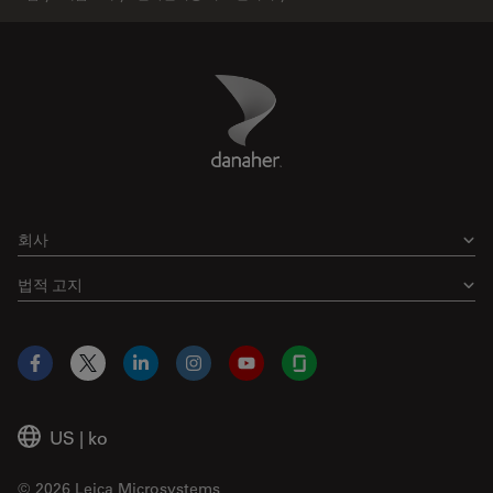
Danaher Logo
Footer
회사
법적 고지
Facebook
X
LinkedIn
Instagram
YouTube
Glassdoor
US
|
ko
© 2026 Leica Microsystems