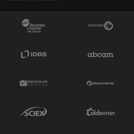
Beckman Coulter Link
Genedata Link
IDBS Link
Abcam Limited
Molecular Devices Link
Phenomenex L
Sciex Link
Aldevron Link