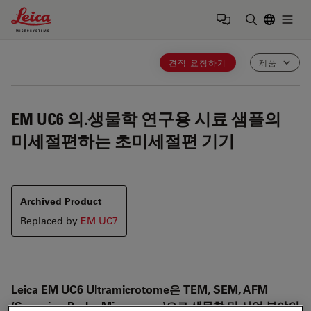
Leica Microsystems Logo
Togg
검색어 입력
견적 요청하기
제품
EM UC6
의.생물학 연구용 시료 샘플의
미세절편하는 초미세절편 기기
Archived Product
Replaced by
EM UC7
Leica EM UC6 Ultramicrotome은 TEM, SEM, AFM
(Scanning Probe Microscopy)으로 생물학 및 산업 분야의