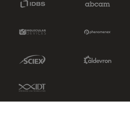
IDBS Link
Abcam Limited
Molecular Devices Link
Phenomenex L
Sciex Link
Aldevron Link
IDT Link