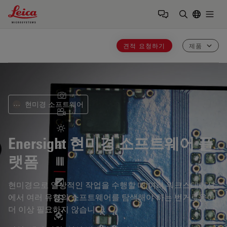
Leica Microsystems Logo
Togg
검색어 입력
견적 요청하기
제품
현미경 소프트웨어
⋯
Enersight
현미경 소프트웨어 플
랫폼
현미경으로 일상적인 작업을 수행할 때 여러 워크스테이션
에서 여러 유형의 소프트웨어를 탐색해야 하는 번거로움이
더 이상 필요하지 않습니다.