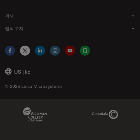
회사
법적 고지
Facebook
X
LinkedIn
Instagram
YouTube
Glassdoor
US
|
ko
© 2026 Leica Microsystems
Beckman Coulter Link
Genedata Link