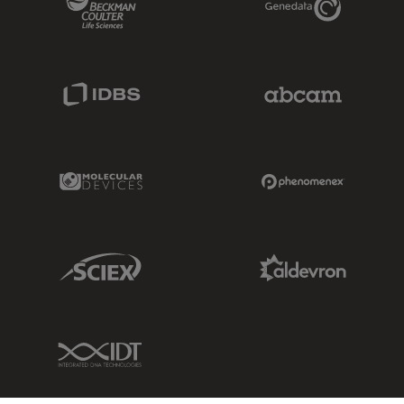
IDBS Link
Abcam Limited
Molecular Devices Link
Phenomenex L
Sciex Link
Aldevron Link
IDT Link