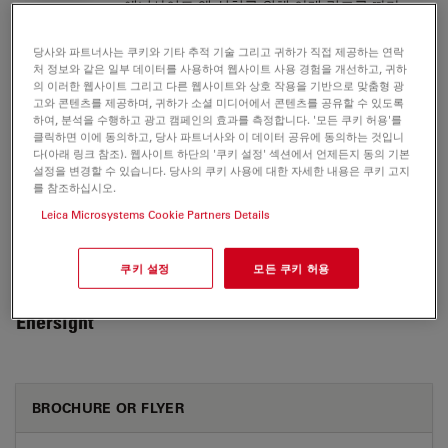
에너사이트 앱 설치를 위해 아래 링크를 따라
주세요.
당사와 파트너사는 쿠키와 기타 추적 기술 그리고 귀하가 직접 제공하는 연락
처 정보와 같은 일부 데이터를 사용하여 웹사이트 사용 경험을 개선하고, 귀하
구글 플레이 스토어
의 이러한 웹사이트 그리고 다른 웹사이트와 상호 작용을 기반으로 맞춤형 광
고와 콘텐츠를 제공하며, 귀하가 소셜 미디어에서 콘텐츠를 공유할 수 있도록
하여, 분석을 수행하고 광고 캠페인의 효과를 측정합니다. '모든 쿠키 허용'를
클릭하면 이에 동의하고, 당사 파트너사와 이 데이터 공유에 동의하는 것입니
다(아래 링크 참조). 웹사이트 하단의 '쿠키 설정' 섹션에서 언제든지 동의 기본
설정을 변경할 수 있습니다. 당사의 쿠키 사용에 대한 자세한 내용은 쿠키 고지
Enersight
를 참조하십시오.
Brochure or flyer
Certificates
Firmware
Leica Microsystems Cookie Partners Details
Software manuals
Software Release Notes
쿠키 설정
모든 쿠키 허용
Enersight
BROCHURE OR FLYER