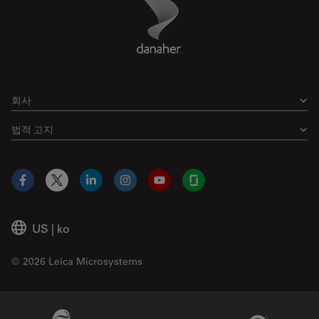
Danaher Logo
Footer
회사
법적 고지
Facebook
X
LinkedIn
Instagram
YouTube
Glassdoor
US
|
ko
© 2026 Leica Microsystems
Beckman Coulter Link
Genedata Link