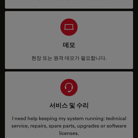
데모
현장 또는 원격 데모가 필요합니다.
서비스 및 수리
I need help keeping my system running: technical
service, repairs, spare parts, upgrades or software
licenses.