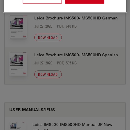
DOWNLOAD
Leica Brochure IMS500-IMS500HD German
Jul 27, 2026
PDF, 618 KB
DOWNLOAD
Leica Brochure IMS500-IMS500HD Spanish
Jul 27, 2026
PDF, 505 KB
DOWNLOAD
USER MANUALS/IFUS
Leica IMS500-IMS500HD Manual JP-New