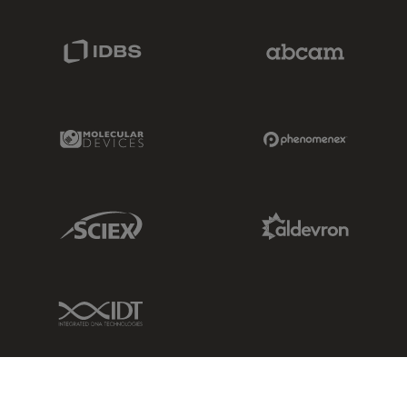
IDBS Link
Abcam Limited
Molecular Devices Link
Phenomenex L
Sciex Link
Aldevron Link
IDT Link