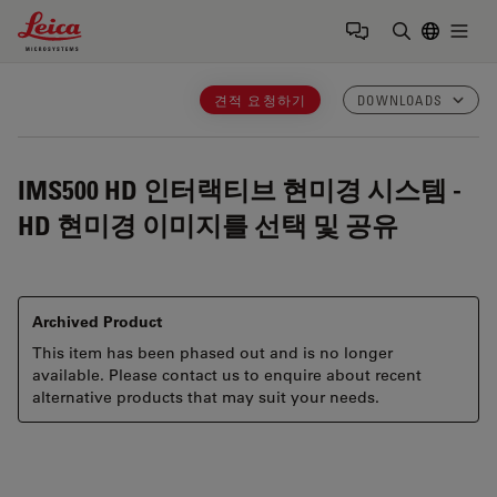
Leica Microsystems Logo
Togg
검색어 입력
견적 요청하기
DOWNLOADS
IMS500 HD
인터랙티브 현미경 시스템 -
HD 현미경 이미지를 선택 및 공유
Archived Product
This item has been phased out and is no longer
available. Please contact us to enquire about recent
alternative products that may suit your needs.