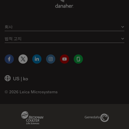
회사
법적 고지
Facebook
X
LinkedIn
Instagram
YouTube
Glassdoor
US
|
ko
© 2026 Leica Microsystems
Beckman Coulter Link
Genedata Link