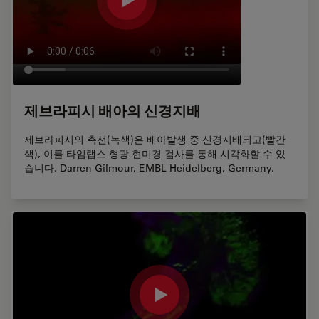
제브라피시 배아의 신경지배
제브라피시의 측선(녹색)은 배아발생 중 신경지배되고(빨간
색), 이를 타임랩스 형광 현미경 검사를 통해 시각화할 수 있
습니다. Darren Gilmour, EMBL Heidelberg, Germany.