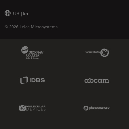
US
|
ko
© 2026 Leica Microsystems
Beckman Coulter Link
Genedata Link
IDBS Link
Abcam Limited
Molecular Devices Link
Phenomenex L