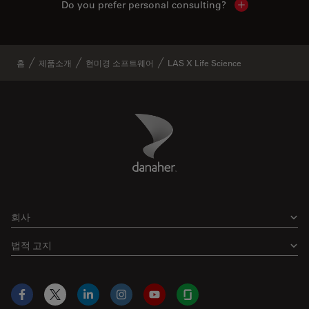
Do you prefer personal consulting?
Show local con
홈
제품소개
현미경 소프트웨어
LAS X Life Science
Danaher Logo
Footer
회사
법적 고지
Facebook
X
LinkedIn
Instagram
YouTube
Glassdoor