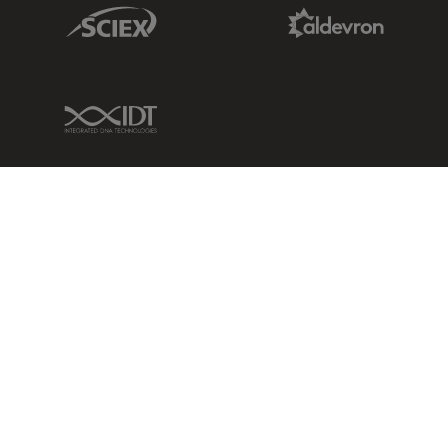
Sciex Link
Aldevron Link
IDT Link