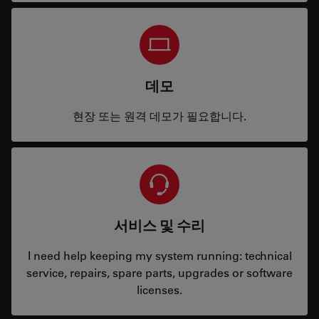
데모
현장 또는 원격 데모가 필요합니다.
서비스 및 수리
I need help keeping my system running: technical
service, repairs, spare parts, upgrades or software
licenses.