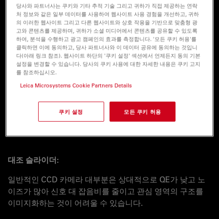
당사와 파트너사는 쿠키와 기타 추적 기술 그리고 귀하가 직접 제공하는 연락
파라미터를 조정하여 샘플 니즈에 부합할 수 있습니다
처 정보와 같은 일부 데이터를 사용하여 웹사이트 사용 경험을 개선하고, 귀하
의 이러한 웹사이트 그리고 다른 웹사이트와 상호 작용을 기반으로 맞춤형 광
고와 콘텐츠를 제공하며, 귀하가 소셜 미디어에서 콘텐츠를 공유할 수 있도록
최대 40fts 이미징 속도로 동적 세포 이벤트를 이미지화
하여, 분석을 수행하고 광고 캠페인의 효과를 측정합니다. '모든 쿠키 허용'를
합니다
클릭하면 이에 동의하고, 당사 파트너사와 이 데이터 공유에 동의하는 것입니
다(아래 링크 참조). 웹사이트 하단의 '쿠키 설정' 섹션에서 언제든지 동의 기본
4.2Mp의 높은 해상도 덕분에 구조를 자세하게 분석합니
설정을 변경할 수 있습니다. 당사의 쿠키 사용에 대한 자세한 내용은 쿠키 고지
를 참조하십시오.
다
Leica Microsystems Cookie Partners Details
80%의 높은 양자 효율로 노출 시간 및 광독성 효과가 감
소합니다.
쿠키 설정
모든 쿠키 허용
대조 슬라이더:
일반적인 CCD 카메라 대부분은 상대적으로 QE가 낮고 노
이즈가 많아 신호 대 잡음비를 줄이고 관심 영역의 구조를
이미지화하는 것이 어려울 수 있습니다.