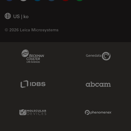
US
|
ko
© 2026 Leica Microsystems
Beckman Coulter Link
Genedata Link
IDBS Link
Abcam Limited
Molecular Devices Link
Phenomenex L