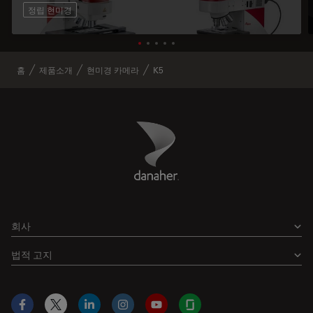
정립 현미경
홈
제품소개
현미경 카메라
K5
Danaher Logo
Footer
회사
법적 고지
Facebook
X
LinkedIn
Instagram
YouTube
Glassdoor