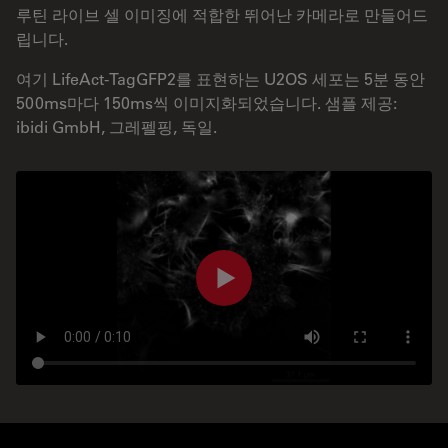
루틴 라이브 셀 이미징에 적합한 뛰어난 카메라로 만들어드
립니다.
여기 LifeAct-TagGFP2를 표현하는 U2OS 세포는 5분 동안
500ms마다 150ms씩 이미지화되었습니다. 샘플 제공:
ibidi GmbH, 그레펠핑, 독일.