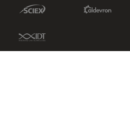
Sciex Link
Aldevron Link
IDT Link