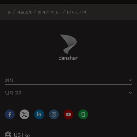
홈
제품소개
현미경 카메라
DFC300 FX
Danaher Logo
Footer
회사
법적 고지
Facebook
X
LinkedIn
Instagram
YouTube
Glassdoor
US
|
ko