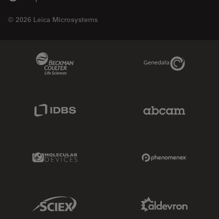
© 2026 Leica Microsystems
Beckman Coulter Link
Genedata Link
IDBS Link
Abcam Limited
Molecular Devices Link
Phenomenex L
Sciex Link
Aldevron Link