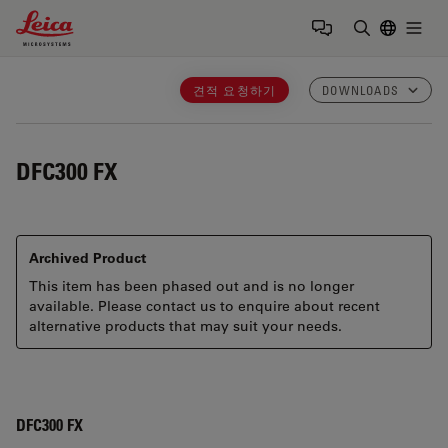
Leica Microsystems Logo
Togg
검색어 입력
견적 요청하기
DOWNLOADS
DFC300 FX
Archived Product
This item has been phased out and is no longer
available. Please contact us to enquire about recent
alternative products that may suit your needs.
DFC300 FX