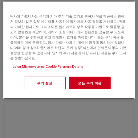
Leica DFC310 FX
1.4-
메가픽셀
디지털 컬러 카메라는
세포
생물학
, 발생생물학, 및 의료 분야의 까다로운 투과광 및 형
당사와 파트너사는 쿠키와 기타 추적 기술 그리고 귀하가 직접 제공하는 연락
광 애플리케이션을 위해 설계되었습니다.
처 정보와 같은 일부 데이터를 사용하여 웹사이트 사용 경험을 개선하고, 귀하
의 이러한 웹사이트 그리고 다른 웹사이트와 상호 작용을 기반으로 맞춤형 광
이 카메라의 센서소자 펠티어(Peltier) 냉각은 최저 광도에
고와 콘텐츠를 제공하며, 귀하가 소셜 미디어에서 콘텐츠를 공유할 수 있도록
서도
광무노이즈
이미지를 생성합니다. 비닝(Binning) 같은
하여, 분석을 수행하고 광고 캠페인의 효과를 측정합니다. '모든 쿠키 허용'를
클릭하면 이에 동의하고, 당사 파트너사와 이 데이터 공유에 동의하는 것입니
다양한 획득 모드는 최대 초당 71프레임의 빠른 생세포 동
다(아래 링크 참조). 웹사이트 하단의 '쿠키 설정' 섹션에서 언제든지 동의 기본
적처리를
정확하게
모니터링할 수 있습니다.
설정을 변경할 수 있습니다. 당사의 쿠키 사용에 대한 자세한 내용은 쿠키 고지
를 참조하십시오.
Leica DFC310 FX는
GFP-발현
또는 생체염색된 마이크로
Leica Microsystems Cookie Partners Details
및 매크로 시료의 문서화에 이상적입니다. 화이트 밸런스 옵
션은
이미지화하기에 가장 어려운 염색된 조직학 절편에도
쿠키 설정
모든 쿠키 허용
가장 높은 색충실도를 제공합니다.