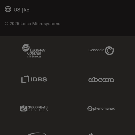
US
|
ko
© 2026 Leica Microsystems
Beckman Coulter Link
Genedata Link
IDBS Link
Abcam Limited
Molecular Devices Link
Phenomenex L
Sciex Link
Aldevron Link