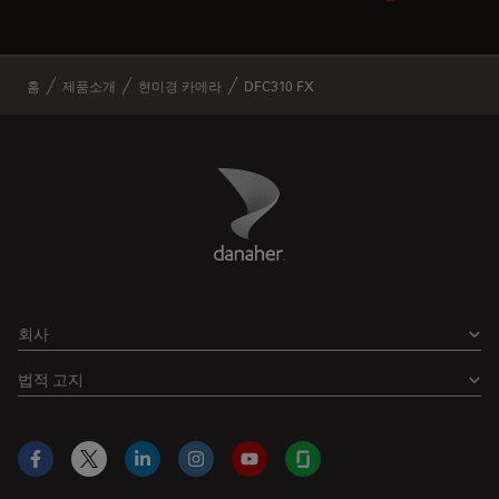
✕
홈
제품소개
현미경 카메라
DFC310 FX
Danaher Logo
Footer
회사
법적 고지
Facebook
X
LinkedIn
Instagram
YouTube
Glassdoor