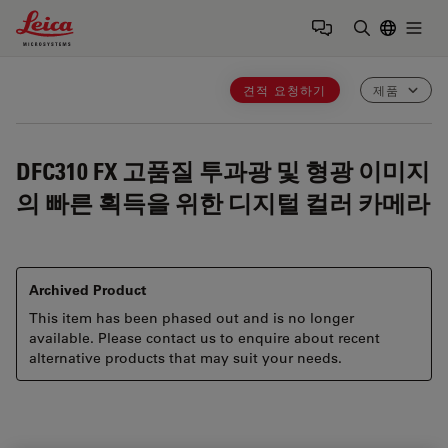
Leica Microsystems Logo
Togg
검색어 입력
견적 요청하기
제품
DFC310 FX
고품질 투과광 및 형광 이미지
의 빠른 획득을 위한 디지털 컬러 카메라
Archived Product
This item has been phased out and is no longer
available. Please contact us to enquire about recent
alternative products that may suit your needs.