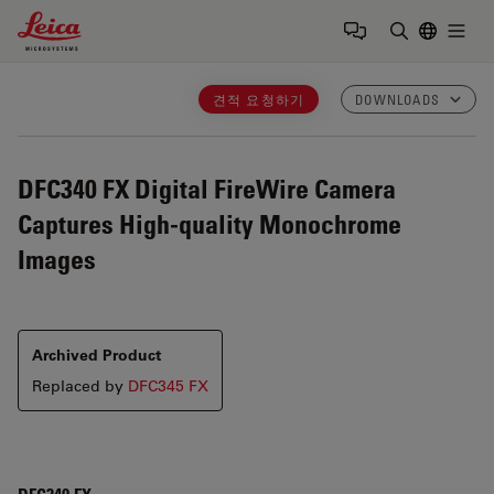
Leica Microsystems Logo
Togg
검색어 입력
견적 요청하기
DOWNLOADS
DFC340 FX
Digital FireWire Camera
Captures High-quality Monochrome
Images
Archived Product
Replaced by
DFC345 FX