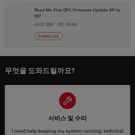
Read Me First DFC Firmware Update XP to
W7
Jul 27, 2026
ZIP, 185 KB
DOWNLOAD
무엇을 도와드릴까요?
서비스 및 수리
I need help keeping my system running: technical