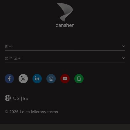
Danaher Logo
Footer
회사
법적 고지
Facebook
X
LinkedIn
Instagram
YouTube
Glassdoor
US
|
ko
© 2026 Leica Microsystems