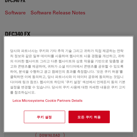
DFC340 FX
Software
Software Release Notes
DFC340 FX
당사와 파트너사는 쿠키와 기타 추적 기술 그리고 귀하가 직접 제공하는 연락
처 정보와 같은 일부 데이터를 사용하여 웹사이트 사용 경험을 개선하고, 귀하
SOFTWARE
의 이러한 웹사이트 그리고 다른 웹사이트와 상호 작용을 기반으로 맞춤형 광
고와 콘텐츠를 제공하며, 귀하가 소셜 미디어에서 콘텐츠를 공유할 수 있도록
하여, 분석을 수행하고 광고 캠페인의 효과를 측정합니다. '모든 쿠키 허용'를
DFCTwain-for-PC-V7.7.1 CHS
클릭하면 이에 동의하고, 당사 파트너사와 이 데이터 공유에 동의하는 것입니
다(아래 링크 참조). 웹사이트 하단의 '쿠키 설정' 섹션에서 언제든지 동의 기본
Jul 27, 2026
ZIP, 17 MB
설정을 변경할 수 있습니다. 당사의 쿠키 사용에 대한 자세한 내용은 쿠키 고지
를 참조하십시오.
DOWNLOAD
Leica Microsystems Cookie Partners Details
DFCTwain-for-PC-V7.7.1 DEU
쿠키 설정
모든 쿠키 허용
Jul 27, 2026
ZIP, 16 MB
DOWNLOAD