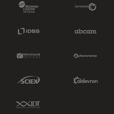
Beckman Coulter Link
Genedata Link
IDBS Link
Abcam Limited
Molecular Devices Link
Phenomenex L
Sciex Link
Aldevron Link
IDT Link