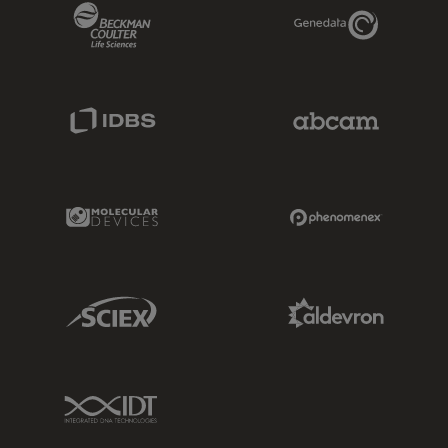
Beckman Coulter Link
Genedata Link
IDBS Link
Abcam Limited
Molecular Devices Link
Phenomenex L
Sciex Link
Aldevron Link
IDT Link