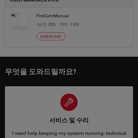
FireCamManual
Jul 27, 2026
PDF, 2 MB
DOWNLOAD
무엇을 도와드릴까요?
서비스 및 수리
I need help keeping my system running: technical