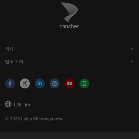
Danaher Logo
Footer
회사
법적 고지
Facebook
X
LinkedIn
Instagram
YouTube
Glassdoor
US
|
ko
© 2026 Leica Microsystems