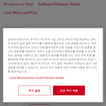
Brochure or flyer
Software Release Notes
User Manuals/IFUs
DFC350 FX
당사와 파트너사는 쿠키와 기타 추적 기술 그리고 귀하가 직접 제공하는 연락
처 정보와 같은 일부 데이터를 사용하여 웹사이트 사용 경험을 개선하고, 귀하
의 이러한 웹사이트 그리고 다른 웹사이트와 상호 작용을 기반으로 맞춤형 광
BROCHURE OR FLYER
고와 콘텐츠를 제공하며, 귀하가 소셜 미디어에서 콘텐츠를 공유할 수 있도록
하여, 분석을 수행하고 광고 캠페인의 효과를 측정합니다. '모든 쿠키 허용'를
클릭하면 이에 동의하고, 당사 파트너사와 이 데이터 공유에 동의하는 것입니
Leica DFC350FX Brochure DE
다(아래 링크 참조). 웹사이트 하단의 '쿠키 설정' 섹션에서 언제든지 동의 기본
설정을 변경할 수 있습니다. 당사의 쿠키 사용에 대한 자세한 내용은 쿠키 고지
Jul 27, 2026
PDF, 205 KB
를 참조하십시오.
DOWNLOAD
Leica Microsystems Cookie Partners Details
쿠키 설정
모든 쿠키 허용
Leica DFC350FX Brochure ES
Jul 27, 2026
PDF, 220 KB