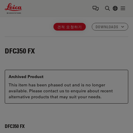
Leica Microsystems Logo
Togg
검색어 입력
견적 요청하기
DOWNLOADS
DFC350 FX
Archived Product
This item has been phased out and is no longer
available. Please contact us to enquire about recent
alternative products that may suit your needs.
DFC350 FX