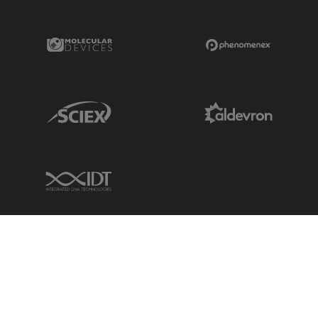
Molecular Devices Link
Phenomenex L
Sciex Link
Aldevron Link
IDT Link