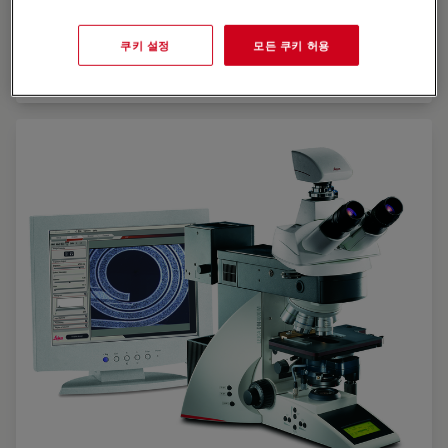
Leica M165 C에 장착된 Leica DFC450, 입사광 베이스와
쿠키 설정
모든 쿠키 허용
LED5000 MCI 조명