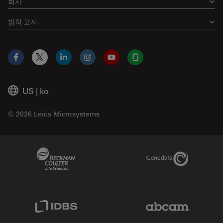
회사
법적 고지
Facebook
X
LinkedIn
Instagram
YouTube
Glassdoor
US
|
ko
© 2026 Leica Microsystems
Beckman Coulter Link
Genedata Link
IDBS Link
Abcam Limited