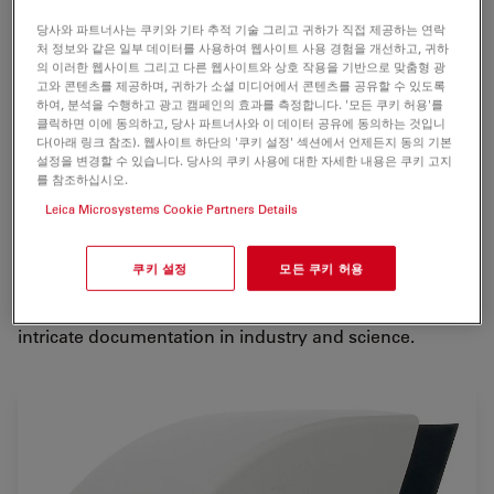
New applications in
life science and industry
require
당사와 파트너사는 쿠키와 기타 추적 기술 그리고 귀하가 직접 제공하는 연락
innovative approaches to imaging. Producing high
처 정보와 같은 일부 데이터를 사용하여 웹사이트 사용 경험을 개선하고, 귀하
quality images fast for documentation, evaluation and
의 이러한 웹사이트 그리고 다른 웹사이트와 상호 작용을 기반으로 맞춤형 광
analysis are key factors for success.
고와 콘텐츠를 제공하며, 귀하가 소셜 미디어에서 콘텐츠를 공유할 수 있도록
하여, 분석을 수행하고 광고 캠페인의 효과를 측정합니다. '모든 쿠키 허용'를
클릭하면 이에 동의하고, 당사 파트너사와 이 데이터 공유에 동의하는 것입니
The Leica DFC480 digital camera system provides
다(아래 링크 참조). 웹사이트 하단의 '쿠키 설정' 섹션에서 언제든지 동의 기본
images of the highest color fidelity, resolution, and
설정을 변경할 수 있습니다. 당사의 쿠키 사용에 대한 자세한 내용은 쿠키 고지
를 참조하십시오.
detail
. Even under low illumination, you can expect
perfect images due to many unique Leica features,
Leica Microsystems Cookie Partners Details
including
integrated Peltier cooling
and innovative
readout modes
.
쿠키 설정
모든 쿠키 허용
The Leica DFC480 digital cameras are ideal for the most
intricate documentation in industry and science.