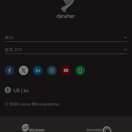
회사
법적 고지
Facebook
X
LinkedIn
Instagram
YouTube
Glassdoor
US
|
ko
© 2026 Leica Microsystems
Beckman Coulter Link
Genedata Link