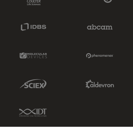
IDBS Link
Abcam Limited
Molecular Devices Link
Phenomenex L
Sciex Link
Aldevron Link
IDT Link