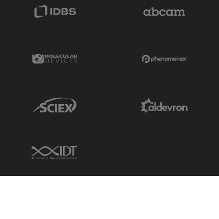
IDBS Link
Abcam Limited
Molecular Devices Link
Phenomenex L
Sciex Link
Aldevron Link
IDT Link