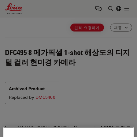
Leica Microsystems Logo
Togg
검색어 입력
견적 요청하기
제품
DFC495
8 메가픽셀 1-shot 해상도의 디지
털 컬러 현미경 카메라
Archived Product
Replaced by
DMC5400
Leica DFC495 디지털 카메라는
8 megapixel CCD
로 빠르
게 고해상도의 이미지를 캡쳐합니다. 주로
life science,