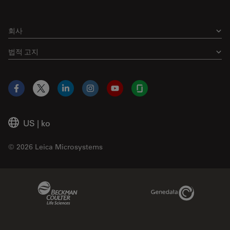
회사
법적 고지
Facebook
X
LinkedIn
Instagram
YouTube
Glassdoor
US
|
ko
© 2026 Leica Microsystems
Beckman Coulter Link
Genedata Link