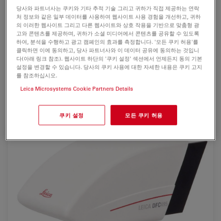
clinical and industry
분야에서 사용합니다. SXGA해상도
당사와 파트너사는 쿠키와 기타 추적 기술 그리고 귀하가 직접 제공하는 연락
처 정보와 같은 일부 데이터를 사용하여 웹사이트 사용 경험을 개선하고, 귀하
에서의 Intuitive
progressive scan
preview는 초당 최대
의 이러한 웹사이트 그리고 다른 웹사이트와 상호 작용을 기반으로 맞춤형 광
18 frames per second
(fps) 를 제공하여 샘플을 컴퓨터 스
고와 콘텐츠를 제공하며, 귀하가 소셜 미디어에서 콘텐츠를 공유할 수 있도록
하여, 분석을 수행하고 광고 캠페인의 효과를 측정합니다. '모든 쿠키 허용'를
크린에서 바로 조정하고 확대보기 할 수 있습니다.
클릭하면 이에 동의하고, 당사 파트너사와 이 데이터 공유에 동의하는 것입니
다(아래 링크 참조). 웹사이트 하단의 '쿠키 설정' 섹션에서 언제든지 동의 기본
Peltier cooling
기능으로
낮은 광도에서
이미징 시 소음을
설정을 변경할 수 있습니다. 당사의 쿠키 사용에 대한 자세한 내용은 쿠키 고지
줄여줍니다. 쉽게 저장하고 정보를 불러들이므로 사용자가
를 참조하십시오.
추가로 분석하고 비교과정에서 동일한 셋팅을 할 수 있습니
Leica Microsystems Cookie Partners Details
다.
쿠키 설정
모든 쿠키 허용