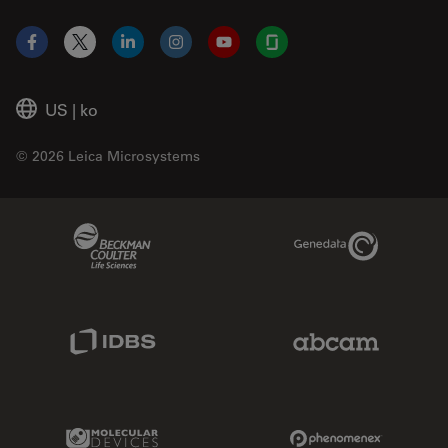
Facebook
X
LinkedIn
Instagram
YouTube
Glassdoor
US
|
ko
© 2026 Leica Microsystems
Beckman Coulter Link
Genedata Link
IDBS Link
Abcam Limited
Molecular Devices Link
Phenomenex L