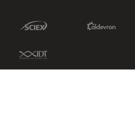
Sciex Link
Aldevron Link
IDT Link