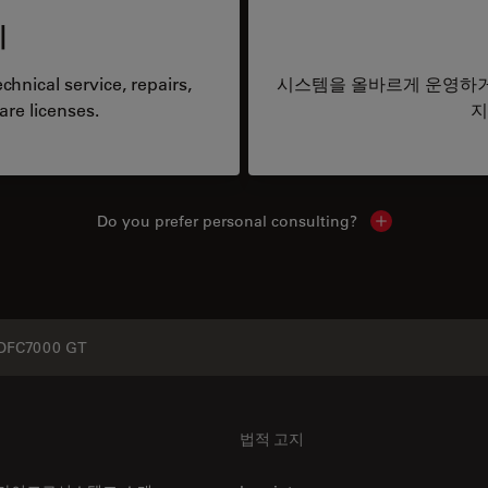
리
hnical service, repairs,
시스템을 올바르게 운영하거
are licenses.
지
Do you prefer personal consulting?
Show local con
 DFC7000 GT
법적 고지