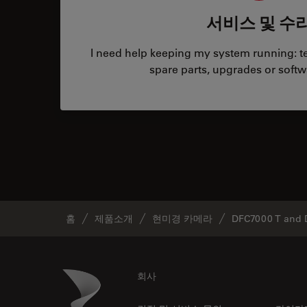
서비스 및 수
I need help keeping my system running: tec
spare parts, upgrades or softw
홈
제품소개
현미경 카메라
DFC7000 T and
Footer
Danaher Logo
회사