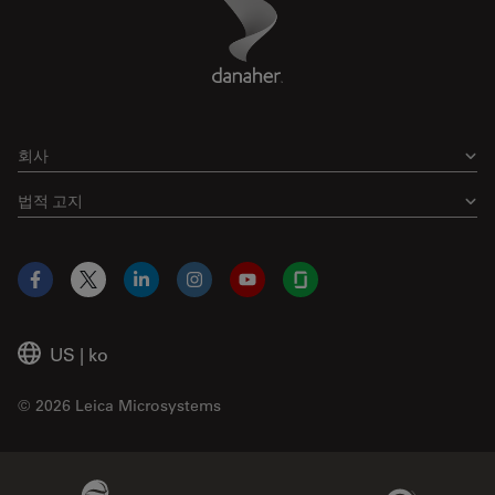
Danaher Logo
Footer
회사
법적 고지
Facebook
X
LinkedIn
Instagram
YouTube
Glassdoor
US
|
ko
© 2026 Leica Microsystems
Beckman Coulter Link
Genedata Link