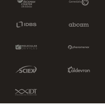
IDBS Link
Abcam Limited
Molecular Devices Link
Phenomenex L
Sciex Link
Aldevron Link
IDT Link