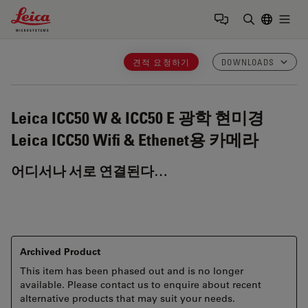
Leica Microsystems Logo
Togg
검색어 입력
견적 요청하기
DOWNLOADS
Leica ICC50 W & ICC50 E
광학 현미경
Leica ICC50 Wifi & Ethenet용 카메라
어디서나 서로 연결된다…
Archived Product
This item has been phased out and is no longer
available. Please contact us to enquire about recent
alternative products that may suit your needs.