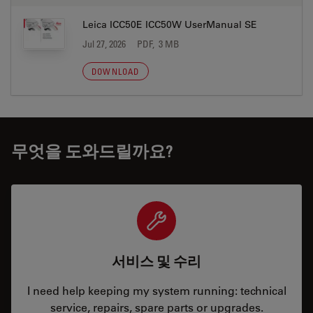
Leica ICC50E ICC50W UserManual SE
Jul 27, 2026
PDF, 3 MB
DOWNLOAD
무엇을 도와드릴까요?
서비스 및 수리
I need help keeping my system running: technical
service, repairs, spare parts or upgrades.