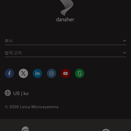
Danaher Logo
Footer
회사
법적 고지
Facebook
X
LinkedIn
Instagram
YouTube
Glassdoor
US
|
ko
© 2026 Leica Microsystems
Beckman Coulter Link
Genedata Link