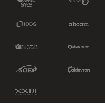
IDBS Link
Abcam Limited
Molecular Devices Link
Phenomenex L
Sciex Link
Aldevron Link
IDT Link