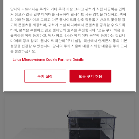
정밀하게 제어된 생리학적 조건에서 대형 3D 시료의 고해
당사와 파트너사는 쿠키와 기타 추적 기술 그리고 귀하가 직접 제공하는 연락
상도 라이브 이미징이 가능합니다. 상부 개방형 설계 덕분에
처 정보와 같은 일부 데이터를 사용하여 웹사이트 사용 경험을 개선하고, 귀하
타임랩스 실험 중에도 배지를 변경할 수 있을 뿐만 아니라
의 이러한 웹사이트 그리고 다른 웹사이트와 상호 작용을 기반으로 맞춤형 광
고와 콘텐츠를 제공하며, 귀하가 소셜 미디어에서 콘텐츠를 공유할 수 있도록
시료를 간편하게 장착할 수 있습니다. 다중 위치 이미징 기
하여, 분석을 수행하고 광고 캠페인의 효과를 측정합니다. '모든 쿠키 허용'를
능 및 각 위치의 독립적인 이미징 파라미터는 뛰어난 유연성
클릭하면 이에 동의하고, 당사 파트너사와 이 데이터 공유에 동의하는 것입니
다(아래 링크 참조). 웹사이트 하단의 '쿠키 설정' 섹션에서 언제든지 동의 기본
을 제공합니다. 연구원의 과학적 노력에 걸맞은 귀중한 통찰
설정을 변경할 수 있습니다. 당사의 쿠키 사용에 대한 자세한 내용은 쿠키 고지
력을 제공하는 LS1 Live는 광시트 현미경 분야에 이바지하
를 참조하십시오.
고 있습니다.
Leica Microsystems Cookie Partners Details
Viventis는 이제 라이카 마이크로시스템즈의 브랜드입니다. 라이카
쿠키 설정
모든 쿠키 허용
서비스팀이 문의에 답해 드립니다.