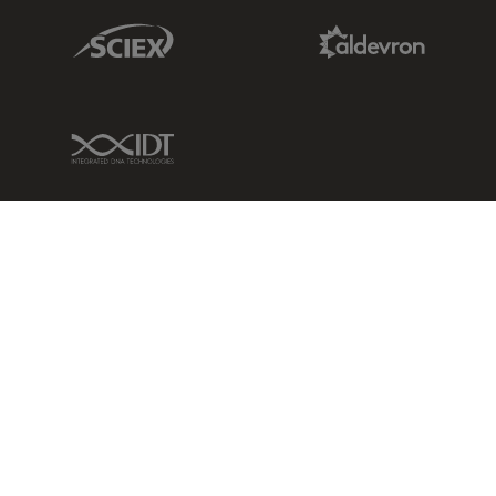
Sciex Link
Aldevron Link
IDT Link