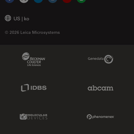
Facebook
X
LinkedIn
Instagram
YouTube
Glassdoor
US
|
ko
© 2026 Leica Microsystems
Beckman Coulter Link
Genedata Link
IDBS Link
Abcam Limited
Molecular Devices Link
Phenomenex L