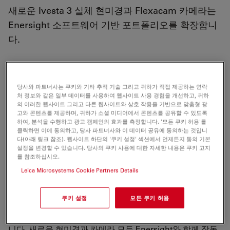
새로운 Ivesta 3 실체 현미경과 Flexacam 카메라는
Enersight 소프트웨어 기반 포트폴리오를 확장합니
다.
당사와 파트너사는 쿠키와 기타 추적 기술 그리고 귀하가 직접 제공하는 연락
2023년 6월 26일, 독일 Wetzlar -
현미경 및 과학 기기의 선
처 정보와 같은 일부 데이터를 사용하여 웹사이트 사용 경험을 개선하고, 귀하
의 이러한 웹사이트 그리고 다른 웹사이트와 상호 작용을 기반으로 맞춤형 광
두 공급업체인 라이카 마이크로시스템즈(Leica
고와 콘텐츠를 제공하며, 귀하가 소셜 미디어에서 콘텐츠를 공유할 수 있도록
Microsystems)는
Enersight
소프트웨어 플랫폼으로 구동
하여, 분석을 수행하고 광고 캠페인의 효과를 측정합니다. '모든 쿠키 허용'를
되는 새로운 솔루션으로 검사 포트폴리오를 확장하고 있습
클릭하면 이에 동의하고, 당사 파트너사와 이 데이터 공유에 동의하는 것입니
다(아래 링크 참조). 웹사이트 하단의 '쿠키 설정' 섹션에서 언제든지 동의 기본
니다. 새로운
Ivesta 3 Greenough 실체 현미경
은 사용자가
설정을 변경할 수 있습니다. 당사의 쿠키 사용에 대한 자세한 내용은 쿠키 고지
효율적인 검사를 할 수 있도록 도와줍니다. 사용자는 샘플
를 참조하십시오.
개요에서 세부 정보 보기로 빠르게 전환할 수 있습니다.
Leica Microsystems Cookie Partners Details
FusionOptics 적용으로 검사 중에 현미경 조정이 거의 필요
하지 않습니다. 또한
Flexacam c5 및 i5 현미경 카메라
가 포
쿠키 설정
모든 쿠키 허용
트폴리오에 새롭게 추가되었습니다. 정확한 색상으로 가장
세밀한 부분을 보여주는 선명하고 깨끗한 이미지를 제공합
니다. 새로운 현미경과 카메라 모두 Enersight와 함께 작동