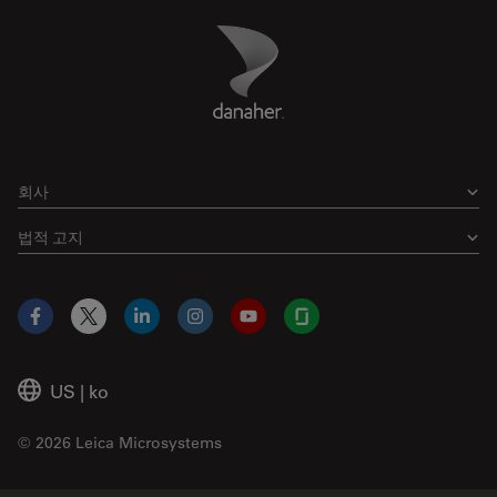
Danaher Logo
Footer
회사
법적 고지
Facebook
X
LinkedIn
Instagram
YouTube
Glassdoor
US
|
ko
© 2026 Leica Microsystems