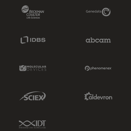
Beckman Coulter Link
Genedata Link
IDBS Link
Abcam Limited
Molecular Devices Link
Phenomenex L
Sciex Link
Aldevron Link
IDT Link