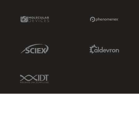
Molecular Devices Link
Phenomenex L
Sciex Link
Aldevron Link
IDT Link