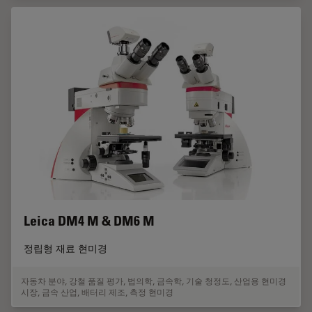
Leica DM4 M & DM6 M
정립형 재료 현미경
자동차 분야
,
강철 품질 평가
,
법의학
,
금속학
,
기술 청정도
,
산업용 현미경
시장
,
금속 산업
,
배터리 제조
,
측정 현미경