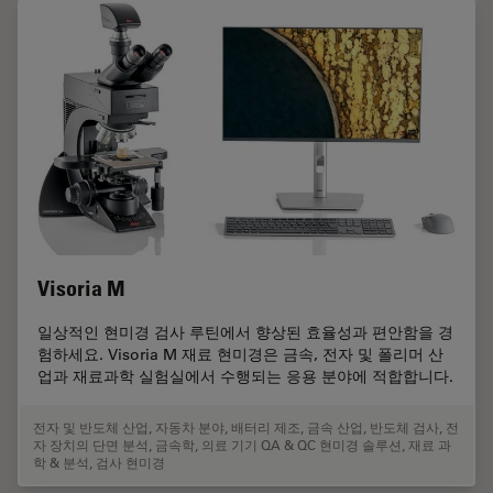
Visoria M
일상적인 현미경 검사 루틴에서 향상된 효율성과 편안함을 경
험하세요. Visoria M 재료 현미경은 금속, 전자 및 폴리머 산
업과 재료과학 실험실에서 수행되는 응용 분야에 적합합니다.
전자 및 반도체 산업
,
자동차 분야
,
배터리 제조
,
금속 산업
,
반도체 검사
,
전
자 장치의 단면 분석
,
금속학
,
의료 기기 QA & QC 현미경 솔루션
,
재료 과
학 & 분석
,
검사 현미경