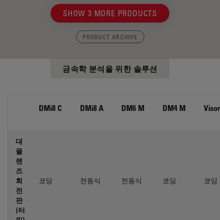
SHOW 3 MORE PRODUCTS
PRODUCT ARCHIVE
금속학 분석을 위한 솔루션
DMi8 C
DMi8 A
DM6 M
DM4 M
Viso
대
물
렌
즈
회
코딩
전동식
전동식
코딩
코딩
전
판
(터
릿)