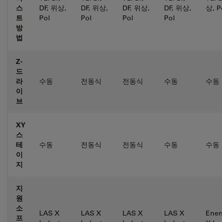
스
DF, 위상,
DF, 위상,
DF, 위상,
DF, 위상,
상, P
트
Pol
Pol
Pol
Pol
방
법
Z-
드
라
수동
전동식
전동식
수동
수동
이
브
XY
스
테
수동
전동식
전동식
수동
수동
이
지
지
원
소
LAS X
LAS X
LAS X
LAS X
Ener
프