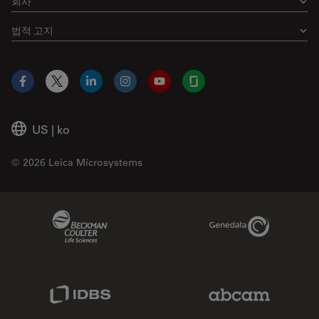
회사
법적 고지
Facebook
X
LinkedIn
Instagram
YouTube
Glassdoor
US
|
ko
© 2026 Leica Microsystems
Beckman Coulter Link
Genedata Link
IDBS Link
Abcam Limited