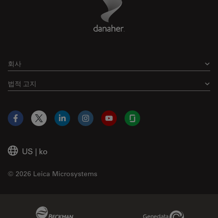
회사
법적 고지
Facebook
X
LinkedIn
Instagram
YouTube
Glassdoor
US
|
ko
© 2026 Leica Microsystems
Beckman Coulter Link
Genedata Link