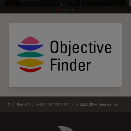
홈
제품소개
공초점 레이저 현미경
STELLARIS용 SpectraPlex
Danaher Logo
Footer