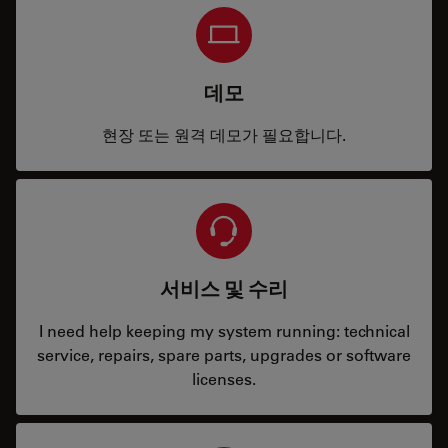
데모
현장 또는 원격 데모가 필요합니다.
서비스 및 수리
I need help keeping my system running: technical
service, repairs, spare parts, upgrades or software
licenses.