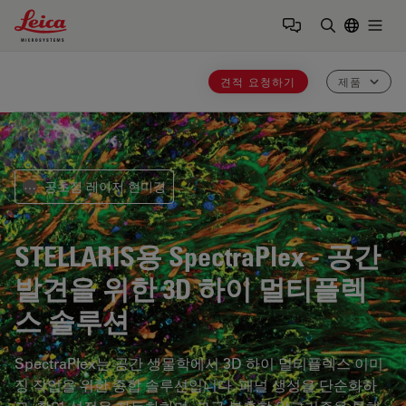
Leica Microsystems Logo
Togg
검색어 입력
견적 요청하기
제품
공초점 레이저 현미경
⋯
STELLARIS용 SpectraPlex
- 공간
발견을 위한 3D 하이 멀티플렉
스 솔루션
SpectraPlex는 공간 생물학에서 3D 하이 멀티플렉스 이미
징 작업을 위한 종합 솔루션입니다. 패널 생성을 단순화하