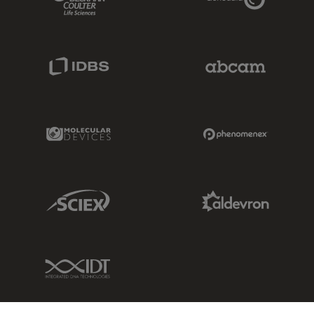
IDBS Link
Abcam Limited
Molecular Devices Link
Phenomenex L
Sciex Link
Aldevron Link
IDT Link