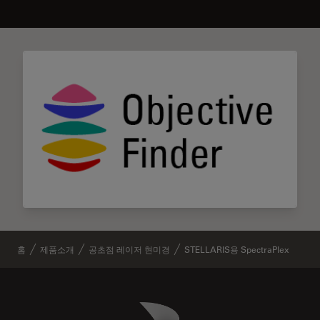
홈
제품소개
공초점 레이저 현미경
STELLARIS용 SpectraPlex
Danaher Logo
Footer