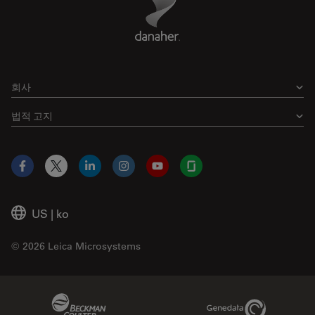
회사
법적 고지
Facebook
X
LinkedIn
Instagram
YouTube
Glassdoor
US
|
ko
© 2026 Leica Microsystems
Beckman Coulter Link
Genedata Link