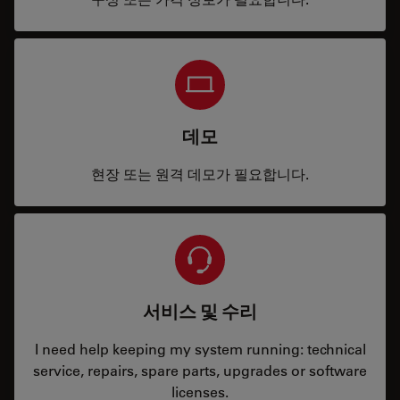
데모
현장 또는 원격 데모가 필요합니다.
서비스 및 수리
I need help keeping my system running: technical
service, repairs, spare parts, upgrades or software
licenses.