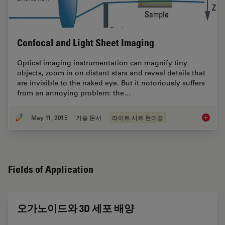
Confocal and Light Sheet Imaging
Optical imaging instrumentation can magnify tiny
objects, zoom in on distant stars and reveal details that
are invisible to the naked eye. But it notoriously suffers
from an annoying problem: the…
May 11, 2015
기술 문서
라이트 시트 현미경
Confoca
Fields of Application
오가노이드와 3D 세포 배양