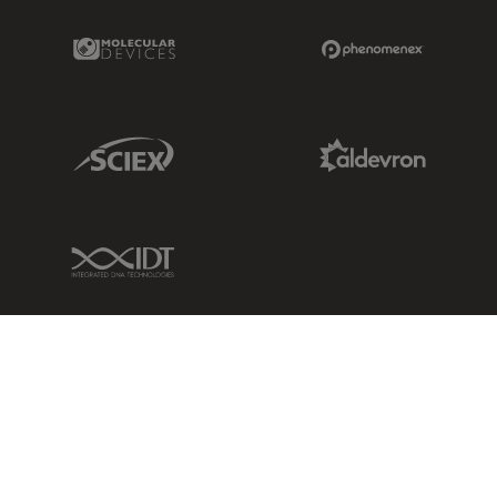
Molecular Devices Link
Phenomenex L
Sciex Link
Aldevron Link
IDT Link