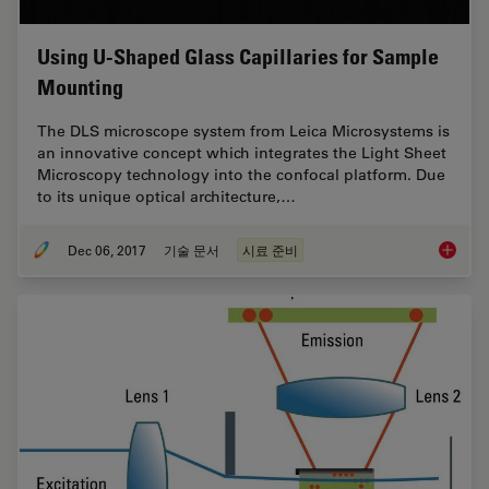
Using U-Shaped Glass Capillaries for Sample
Mounting
The DLS microscope system from Leica Microsystems is
an innovative concept which integrates the Light Sheet
Microscopy technology into the confocal platform. Due
to its unique optical architecture,…
Dec 06, 2017
기술 문서
시료 준비
Using U