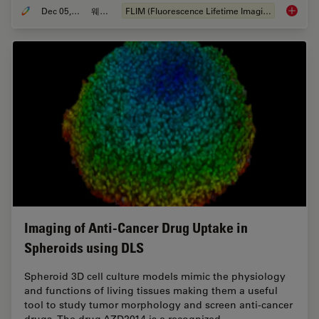
Dec 05, 2022
웨비나
FLIM (Fluorescence Lifetime Imaging Microscopy)
Virtual
Imaging of Anti-Cancer Drug Uptake in
Spheroids using DLS
Spheroid 3D cell culture models mimic the physiology
and functions of living tissues making them a useful
tool to study tumor morphology and screen anti-cancer
drugs. The drug AZD2014 is a recognized…