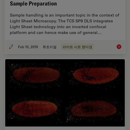
Sample Preparation
Sample handling is an important topic in the context of
Light Sheet Microscopy. The TCS SP8 DLS integrates
Light Sheet technology into an inverted confocal
platform and can hence make use of general…
Feb 10, 2019
튜토리얼
라이트 시트 현미경
Using M