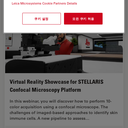
Leica Microsystems Cookie Partners Details
쿠키 설정
모든 쿠키 허용
Virtual Reality Showcase for STELLARIS
Confocal Microscopy Platform
In this webinar, you will discover how to perform 10-
color acquisition using a confocal microscope. The
challenges of imaged-based approaches to identify skin
immune cells. A new pipeline to assess…