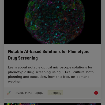
Notable AI-based Solutions for Phenotypic
Drug Screening
Learn about notable optical microscope solutions for
phenotypic drug screening using 3D-cell culture, both
planning and execution, from this free, on-demand
webinar.
Dec 06, 2023
웨비나
3D 이미징
Notable