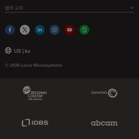
법적 고지
Facebook
X
LinkedIn
Instagram
YouTube
Glassdoor
US
|
ko
© 2026 Leica Microsystems
Beckman Coulter Link
Genedata Link
IDBS Link
Abcam Limited