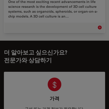
One of the most exciting recent advancements in life
science research is the development of 3D cell culture
systems, such as organoids, spheroids, or organ-on-a-
chip models. A 3D cell culture is an…
오가노이
더 알아보고 싶으신가요?
전문가와 상담하기
가격
구성 또는 가격 정보가 필요합니다.