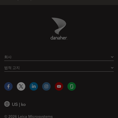
Danaher Logo
Footer
회사
법적 고지
Facebook
X
LinkedIn
Instagram
YouTube
Glassdoor
US
|
ko
© 2026 Leica Microsystems