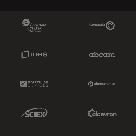
Beckman Coulter Link
Genedata Link
IDBS Link
Abcam Limited
Molecular Devices Link
Phenomenex L
Sciex Link
Aldevron Link