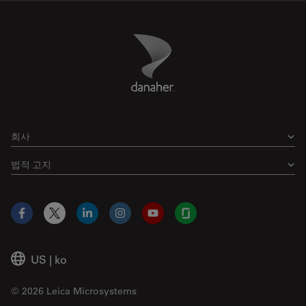
Danaher Logo
Footer
회사
법적 고지
Facebook
X
LinkedIn
Instagram
YouTube
Glassdoor
US
|
ko
© 2026 Leica Microsystems