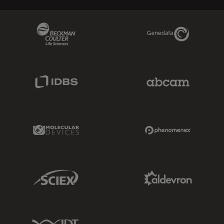
Beckman Coulter Link
Genedata Link
IDBS Link
Abcam Limited
Molecular Devices Link
Phenomenex L
Sciex Link
Aldevron Link
IDT Link