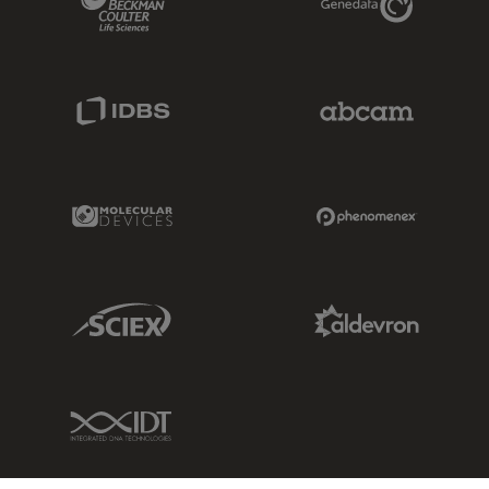
IDBS Link
Abcam Limited
Molecular Devices Link
Phenomenex L
Sciex Link
Aldevron Link
IDT Link