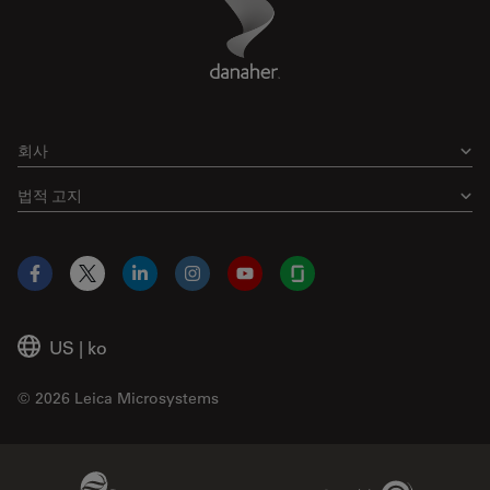
Footer
회사
법적 고지
Facebook
X
LinkedIn
Instagram
YouTube
Glassdoor
US
|
ko
© 2026 Leica Microsystems
Beckman Coulter Link
Genedata Link