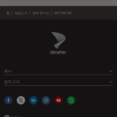
홈
제품소개
광학 현미경
AM TIRF MC
Danaher Logo
Footer
회사
법적 고지
Facebook
X
LinkedIn
Instagram
YouTube
Glassdoor