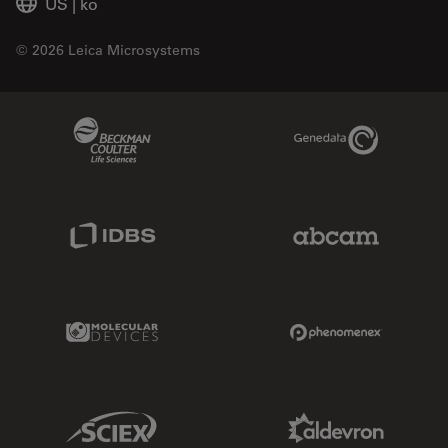
US
|
ko
© 2026 Leica Microsystems
Beckman Coulter Link
Genedata Link
IDBS Link
Abcam Limited
Molecular Devices Link
Phenomenex L
Sciex Link
Aldevron Link