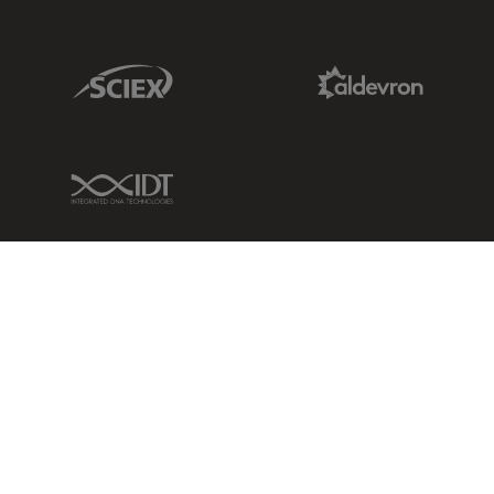
Sciex Link
Aldevron Link
IDT Link