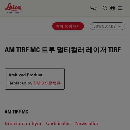
Leica Microsystems Logo
Togg
검색어 입력
견적 요청하기
DOWNLOADS
AM TIRF MC
트루 멀티컬러 레이저 TIRF
Archived Product
Replaced by
DMi8 S 플랫폼
AM TIRF MC
Brochure or flyer
Certificates
Newsletter