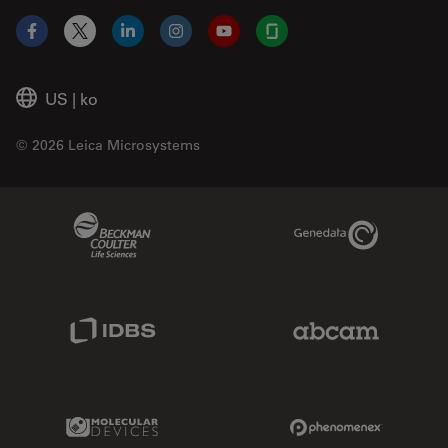
Facebook
X
LinkedIn
Instagram
YouTube
Glassdoor
US
|
ko
© 2026 Leica Microsystems
Beckman Coulter Link
Genedata Link
IDBS Link
Abcam Limited
Molecular Devices Link
Phenomenex L