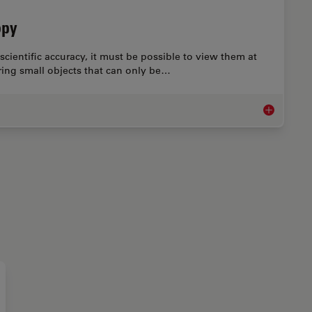
opy
scientific accuracy, it must be possible to view them at
aring small objects that can only be…
125 Years o