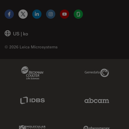
Facebook
X
LinkedIn
Instagram
YouTube
Glassdoor
US
|
ko
© 2026 Leica Microsystems
Beckman Coulter Link
Genedata Link
IDBS Link
Abcam Limited
Molecular Devices Link
Phenomenex L