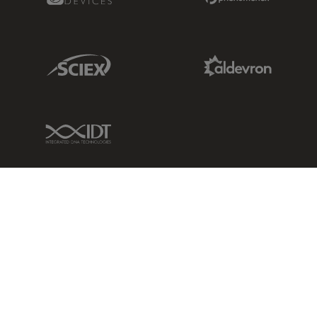
Sciex Link
Aldevron Link
IDT Link