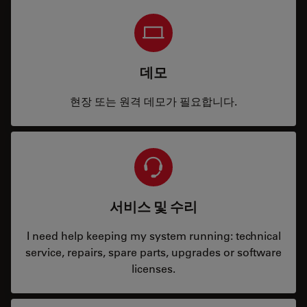
데모
현장 또는 원격 데모가 필요합니다.
서비스 및 수리
I need help keeping my system running: technical
service, repairs, spare parts, upgrades or software
licenses.