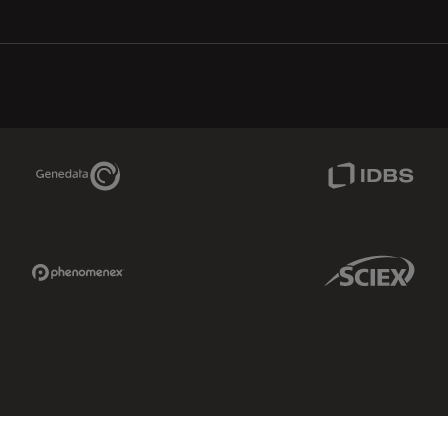
Genedata Link
IDBS Link
Phenomenex Link
Sciex Link