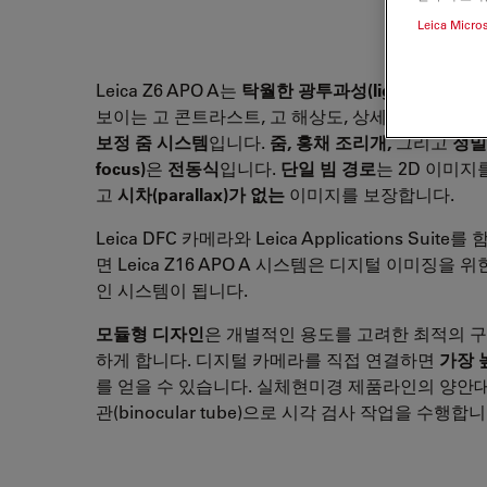
Leica Micro
Leica Z6 APO A는
탁월한 광투과성(light transmiss
보이는 고 콘트라스트, 고 해상도, 상세 분석을 위한
보정 줌 시스템
입니다.
줌, 홍채 조리개,
그리고
정밀 
focus)
은
전동식
입니다.
단일 빔 경로
는 2D 이미지
고
시차(parallax)가 없는
이미지를 보장합니다.
Leica DFC 카메라와 Leica Applications Suite
면 Leica Z16 APO A 시스템은 디지털 이미징을 
인 시스템이 됩니다.
모듈형 디자인
은 개별적인 용도를 고려한 최적의 
하게 합니다. 디지털 카메라를 직접 연결하면
가장 
를 얻을 수 있습니다. 실체현미경 제품라인의 양안
관(binocular tube)으로 시각 검사 작업을 수행합니