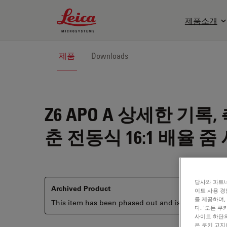
Leica Microsystems Logo
제품소개
제품
Downloads
Z6 APO A
상세한 기록, 측
춘 전동식 16:1 배율 줌
당사와 파트너
Archived Product
이트 사용 경
를 제공하며,
This item has been phased out and is no longer ava
다. '모든 
사이트 하단의
은 쿠키 고지