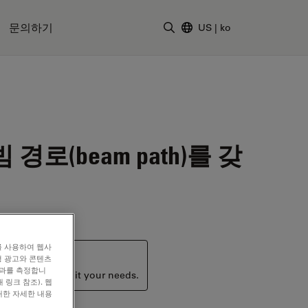
문의하기
US
|
ko
검색어 입력
로(beam path)를 갖
를 사용하여 웹사
형 광고와 콘텐츠
효과를 측정합니
ucts that may suit your needs.
 링크 참조). 웹
대한 자세한 내용