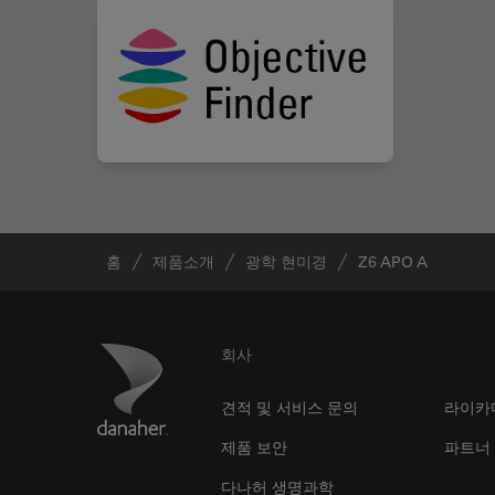
홈
제품소개
광학 현미경
Z6 APO A
Footer
Danaher Logo
회사
견적 및 서비스 문의
라이카
제품 보안
파트너
다나허 생명과학