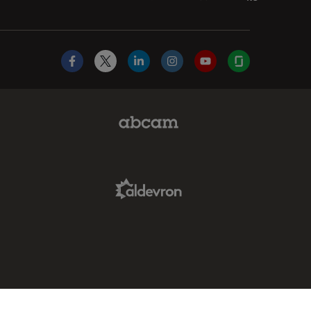
Facebook
X
LinkedIn
Instagram
YouTube
Glassdoor
Abcam Limited Link
Aldevron Link