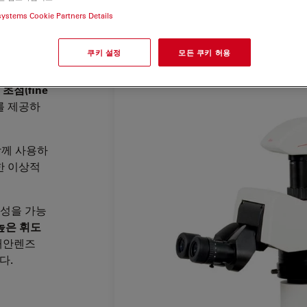
systems Cookie Partners Details
쿠키 설정
모든 쿠키 허용
ion)
을
 완전
수차
초점(fine
를 제공하
를 함께 사용하
위한 이상적
구성을 가능
높은 휘도
대안렌즈
다.