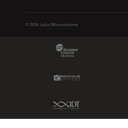
© 2026 Leica Microsystems
Beckman Coulter Link
Molecular Devices Link
IDT Link