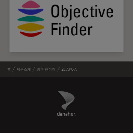
홈
제품소개
광학 현미경
Z6 APO A
Danaher Logo
Footer