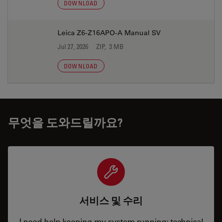
DOWNLOAD
Leica Z6-Z16APO-A Manual SV
Jul 27, 2026
ZIP, 3 MB
DOWNLOAD
무엇을 도와드릴까요?
서비스 및 수리
I need help keeping my system running: technical