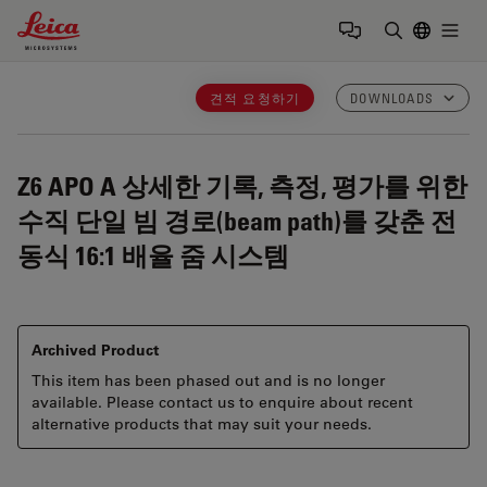
Leica Microsystems Logo
Togg
검색어 입력
견적 요청하기
DOWNLOADS
Z6 APO A
상세한 기록, 측정, 평가를 위한
수직 단일 빔 경로(beam path)를 갖춘 전
동식 16:1 배율 줌 시스템
Archived Product
This item has been phased out and is no longer
available. Please contact us to enquire about recent
alternative products that may suit your needs.