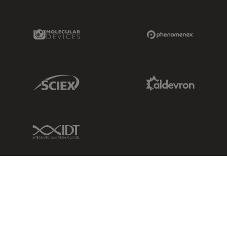
Molecular Devices Link
Phenomenex L
Sciex Link
Aldevron Link
IDT Link