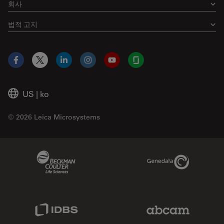
회사
법적 고지
Facebook
X
LinkedIn
Instagram
YouTube
Glassdoor
US
|
ko
© 2026 Leica Microsystems
Beckman Coulter Link
Genedata Link
IDBS Link
Abcam Limited