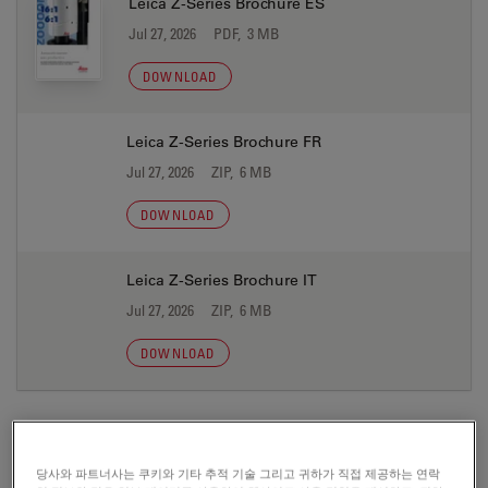
Leica Z-Series Brochure ES
Jul 27, 2026
PDF, 3 MB
DOWNLOAD
Leica Z-Series Brochure FR
Jul 27, 2026
ZIP, 6 MB
DOWNLOAD
Leica Z-Series Brochure IT
Jul 27, 2026
ZIP, 6 MB
DOWNLOAD
당사와 파트너사는 쿠키와 기타 추적 기술 그리고 귀하가 직접 제공하는 연락
CERTIFICATES