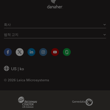
회사
법적 고지
Facebook
X
LinkedIn
Instagram
YouTube
Glassdoor
US
|
ko
© 2026 Leica Microsystems
Beckman Coulter Link
Genedata Link