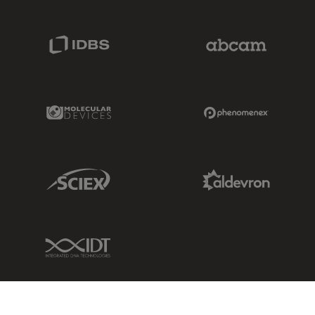
IDBS Link
Abcam Limited
Molecular Devices Link
Phenomenex L
Sciex Link
Aldevron Link
IDT Link