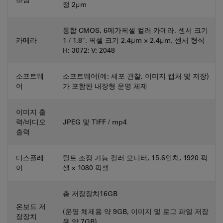
정 2μm
통합 CMOS, 6메가픽셀 컬러 카메라, 센서 크기
카메라
1 / 1.8", 픽셀 크기 2.4μm × 2.4μm, 센서 형식
H: 3072; V: 2048
소프트웨
소프트웨어(예: 세포 관찰, 이미지 캡처 및 저장)
어
가 포함된 내장형 운영 체제
이미지 출
력/비디오
JPEG 및 TIFF / mp4
출력
디스플레
틸트 조정 가능 컬러 모니터, 15.6인치, 1920 픽
이
셀 x 1080 픽셀
총 저장장치16GB
온보드 저
(운영 체제용 약 9GB, 이미지 및 로그 파일 저장
장장치
용 약 7GB)