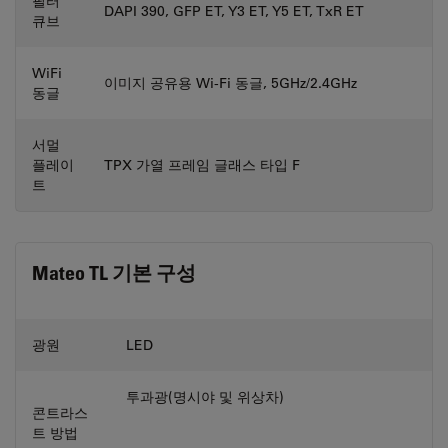
필터
DAPI 390, GFP ET, Y3 ET, Y5 ET, TxR ET
큐브
WiFi
이미지 공유용 Wi-Fi 동글, 5GHz/2.4GHz
동글
서멀
플레이
TPX 가열 프레임 글래스 타입 F
트
Mateo TL 기본 구성
광원
LED
투과광(명시야 및 위상차)
콘트라스
트 방법