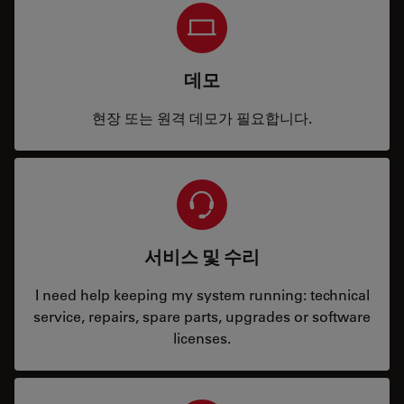
데모
현장 또는 원격 데모가 필요합니다.
서비스 및 수리
I need help keeping my system running: technical
service, repairs, spare parts, upgrades or software
licenses.