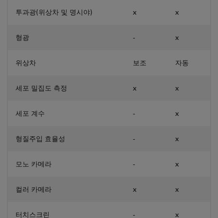
투과광(위상차 및 명시야)
x
x
형광
-
x
위상차
보조
자동
세포 밀집도 측정
x
x
세포 계수
-
x
형질주입 효율성
-
x
모노 카메라
-
x
컬러 카메라
x
x
터치스크린
-
x