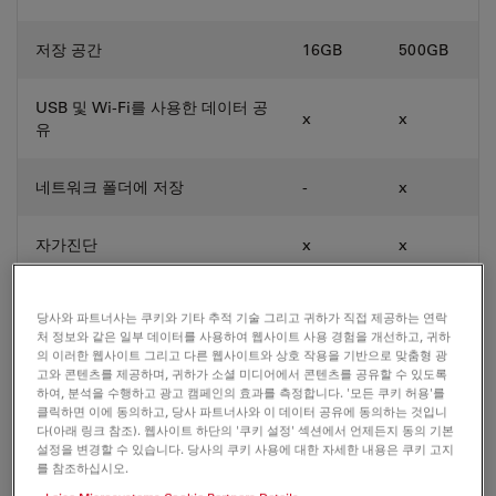
저장 공간
16GB
500GB
USB 및 Wi-Fi를 사용한 데이터 공
x
x
유
네트워크 폴더에 저장
-
x
자가진단
x
x
세포 배양 후드와 호환
x
x
당사와 파트너사는 쿠키와 기타 추적 기술 그리고 귀하가 직접 제공하는 연락
처 정보와 같은 일부 데이터를 사용하여 웹사이트 사용 경험을 개선하고, 귀하
의 이러한 웹사이트 그리고 다른 웹사이트와 상호 작용을 기반으로 맞춤형 광
x = 포함, o = 옵션, - = 사용 불가
고와 콘텐츠를 제공하며, 귀하가 소셜 미디어에서 콘텐츠를 공유할 수 있도록
하여, 분석을 수행하고 광고 캠페인의 효과를 측정합니다. '모든 쿠키 허용'를
클릭하면 이에 동의하고, 당사 파트너사와 이 데이터 공유에 동의하는 것입니
다(아래 링크 참조). 웹사이트 하단의 '쿠키 설정' 섹션에서 언제든지 동의 기본
Mateo FL 기본 구성
설정을 변경할 수 있습니다. 당사의 쿠키 사용에 대한 자세한 내용은 쿠키 고지
를 참조하십시오.