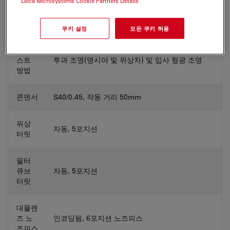
Leica Microsystems Cookie Partners Details
4라인 LED(UV: 385/12nm, B: 472/28nm, G:
광원
552/45nm, R: 635/20nm), 백색 LED(투과광용)
쿠키 설정
모든 쿠키 허용
콘트라
스트
투과 조명(명시야 및 위상차) 및 입사 형광 조명
방법
콘덴서
S40/0.45, 작동 거리 50mm
위상
자동, 5포지션
터릿
필터
큐브
자동, 5포지션
터릿
대물렌
즈 노
인코딩됨, 6포지션 노즈피스
즈피스