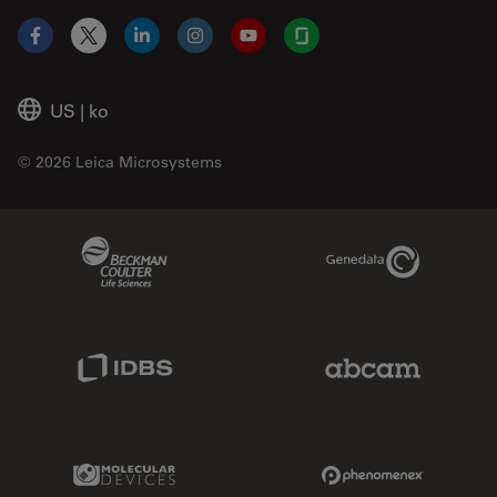
Facebook
X
LinkedIn
Instagram
YouTube
Glassdoor
US
|
ko
© 2026 Leica Microsystems
Beckman Coulter Link
Genedata Link
IDBS Link
Abcam Limited
Molecular Devices Link
Phenomenex L