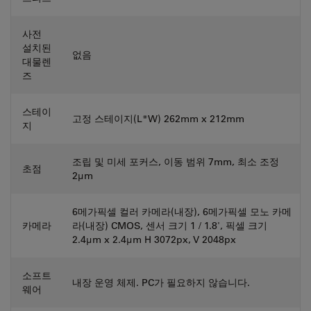
사전
설치된
없음
대물렌
즈
스테이
고정 스테이지(L*W) 262mm x 212mm
지
조립 및 미세 포커스, 이동 범위 7mm, 최소 조정
초점
2µm
6메가픽셀 컬러 카메라(내장), 6메가픽셀 모노 카메
카메라
라(내장) CMOS, 센서 크기 1 / 1.8', 픽셀 크기
2.4μm x 2.4μm H 3072px, V 2048px
소프트
내장 운영 체제. PC가 필요하지 않습니다.
웨어