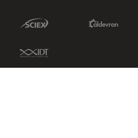
Sciex Link
Aldevron Link
IDT Link