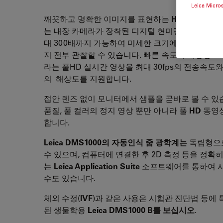
Leica Micro
깨끗하고 명확한 이미지를 표현하는
HDMI
모니터를
는 내장 카메라가 장착된 디지털 현미경 시스템. 광
대 300배까지 가능하여 미세한 크기에서부터 전체
지 전부 관찰할 수 있습니다. 빠른 속도의 내장형
H
라는 풀HD 실시간 영상을 최대 30fps의 전송속도와 5
의 해상도를 지원합니다.
접안 렌즈 없이 모니터에서 샘플을 곧바로 볼 수 있
품질, 풀 컬러의 정지 영상 뿐만 아니라 풀
HD
동영
합니다.
Leica DMS1000의 자동인식 줌 광학계는
독립형으
수 있으며, 컴퓨터에 연결한 후 2D 측정 등을 정확히
는
Leica Application Suite
소프트웨어를 통하여 
수도 있습니다.
체외 수정(
IVF
)과 같은 사용은 시험관 진단법 등에 
된 생물학용
Leica DMS1000 B를 보십시오
.