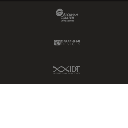
Beckman Coulter Link
Molecular Devices Link
IDT Link