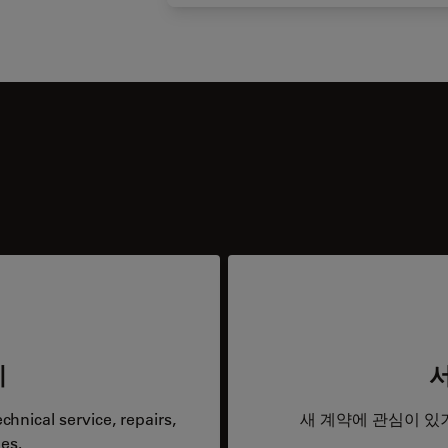
리
hnical service, repairs,
새 계약에 관심이 있
es.