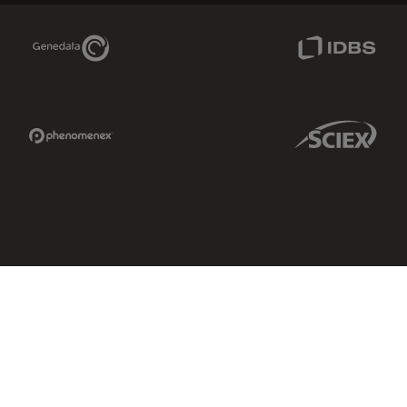
Genedata Link
IDBS Link
Phenomenex Link
Sciex Link