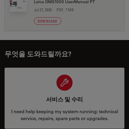
Leica DMS1000 UserManual PT
Jul 27, 2026
PDF, 7 MB
DOWNLOAD
무엇을 도와드릴까요?
서비스 및 수리
I need help keeping my system running: technical
service, repairs, spare parts or upgrades.