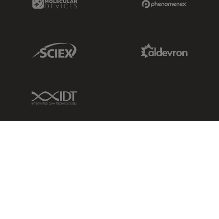
Sciex Link
Aldevron Link
IDT Link