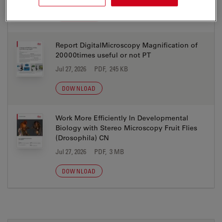
DOWNLOAD
Report DigitalMicroscopy Magnification of
20000times useful or not PT
Jul 27, 2026
PDF, 245 KB
DOWNLOAD
Work More Efficiently In Developmental
Biology with Stereo Microscopy Fruit Flies
(Drosophila) CN
Jul 27, 2026
PDF, 3 MB
DOWNLOAD