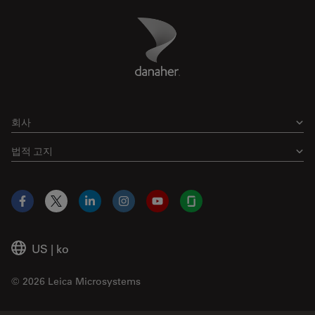
Danaher Logo
Footer
회사
법적 고지
Facebook
X
LinkedIn
Instagram
YouTube
Glassdoor
US
|
ko
© 2026 Leica Microsystems