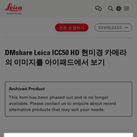
Leica Microsystems Logo
Togg
검색어 입력
견적 요청하기
DOWNLOADS
DMshare
Leica ICC50 HD 현미경 카메라
의 이미지를 아이패드에서 보기
Archived Product
This item has been phased out and is no longer
available. Please contact us to enquire about recent
alternative products that may suit your needs.