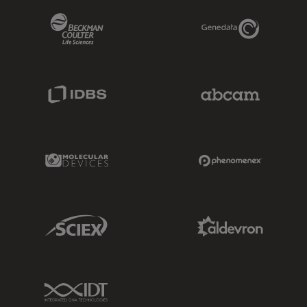
Beckman Coulter Link
Genedata Link
IDBS Link
Abcam Limited
Molecular Devices Link
Phenomenex L
Sciex Link
Aldevron Link
IDT Link