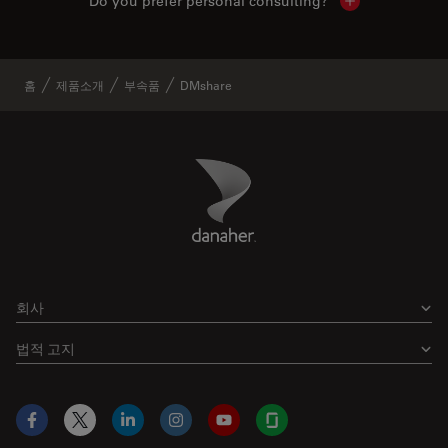
Do you prefer personal consulting?
Show local con
홈
제품소개
부속품
DMshare
Danaher Logo
Footer
회사
법적 고지
Facebook
X
LinkedIn
Instagram
YouTube
Glassdoor