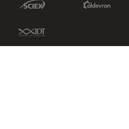
Sciex Link
Aldevron Link
IDT Link