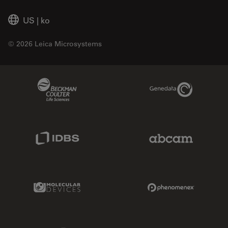
US
|
ko
© 2026 Leica Microsystems
Beckman Coulter Link
Genedata Link
IDBS Link
Abcam Limited
Molecular Devices Link
Phenomenex L