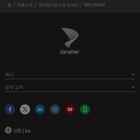
홈
제품소개
전자현미경 시료 전처리
EM CPD300
Danaher Logo
Footer
회사
법적 고지
Facebook
X
LinkedIn
Instagram
YouTube
Glassdoor
US
|
ko