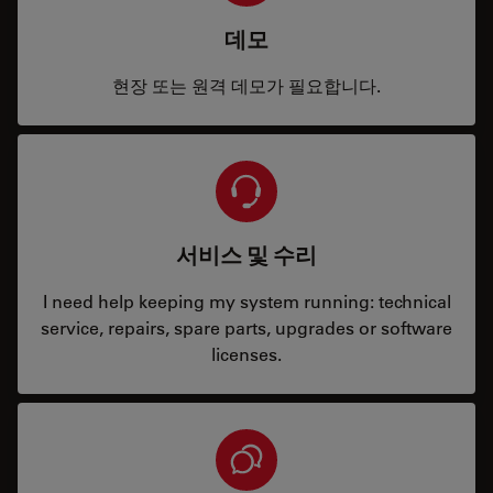
데모
현장 또는 원격 데모가 필요합니다.
서비스 및 수리
I need help keeping my system running: technical
service, repairs, spare parts, upgrades or software
licenses.