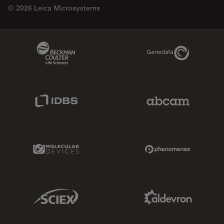
© 2026 Leica Microsystems
Beckman Coulter Link
Genedata Link
IDBS Link
Abcam Limited
Molecular Devices Link
Phenomenex L
Sciex Link
Aldevron Link