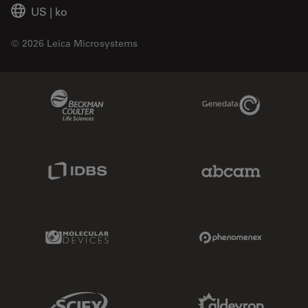
US
|
ko
© 2026 Leica Microsystems
Beckman Coulter Link
Genedata Link
IDBS Link
Abcam Limited
Molecular Devices Link
Phenomenex L
Sciex Link
Aldevron Link