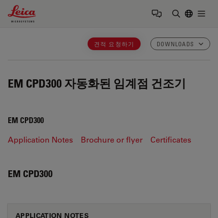
Leica Microsystems Logo
Togg
검색어 입력
견적 요청하기
DOWNLOADS
EM CPD300
자동화된 임계점 건조기
EM CPD300
Application Notes
Brochure or flyer
Certificates
EM CPD300
APPLICATION NOTES