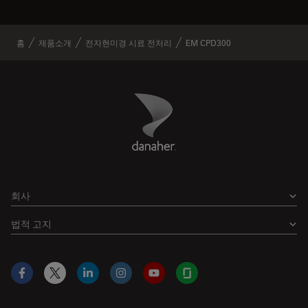
홈
제품소개
전자현미경 시료 전처리
EM CPD300
Danaher Logo
Footer
회사
법적 고지
Facebook
X
LinkedIn
Instagram
YouTube
Glassdoor