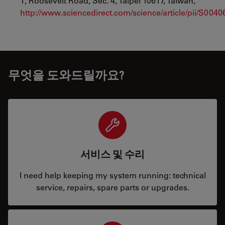
1, Roosevelt Road, Sec. 4, Taipei 10617, Taiwan,
http://www.sciencedirect.com/science/article/pii/S00
무엇을 도와드릴까요?
서비스 및 수리
I need help keeping my system running: technical
service, repairs, spare parts or upgrades.