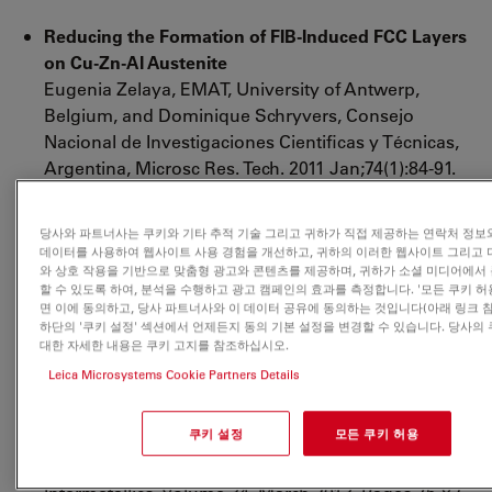
Reducing the Formation of FIB-Induced FCC Layers
on Cu-Zn-Al Austenite
Eugenia Zelaya, EMAT, University of Antwerp,
Belgium, and Dominique Schryvers, Consejo
Nacional de Investigaciones Cientificas y Técnicas,
Argentina, Microsc Res. Tech. 2011 Jan;74(1):84-91.
doi: 10.1002/jemt.20877
http://onlinelibrary.wiley.com/doi/10.1002/jemt.20877/a
당사와 파트너사는 쿠키와 기타 추적 기술 그리고 귀하가 직접 제공하는 연락처 정보
deniedAccessCustomisedMessage=&userIsAuthentica
데이터를 사용하여 웹사이트 사용 경험을 개선하고, 귀하의 이러한 웹사이트 그리고 
와 상호 작용을 기반으로 맞춤형 광고와 콘텐츠를 제공하며, 귀하가 소셜 미디어에서
Nanometer to micrometer scaled inhomogeneous
할 수 있도록 하여, 분석을 수행하고 광고 캠페인의 효과를 측정합니다. '모든 쿠키 허
etching of bulk metallic glasses by ion sputtering
,
면 이에 동의하고, 당사 파트너사와 이 데이터 공유에 동의하는 것입니다(아래 링크 참
하단의 '쿠키 설정' 섹션에서 언제든지 동의 기본 설정을 변경할 수 있습니다. 당사의
J.W. Deng, K.Du, B.Wu, M.L. Sui, Shenyang
대한 자세한 내용은 쿠키 고지를 참조하십시오.
National Laboratory for Materials Science, Institute
Leica Microsystems Cookie Partners Details
of Metal Research, Chinese Academy of Sciences,
Shenyang, China, Institute of Microstructure and
쿠키 설정
모든 쿠키 허용
Property of Advanced Materials, Beijing University
of Technology, Beijing, China, Elsevier,