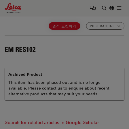
Leica Microsystems Logo
Togg
검색어 입력
견적 요청하기
PUBLICATIONS
EM RES102
Archived Product
This item has been phased out and is no longer
available. Please contact us to enquire about recent
alternative products that may suit your needs.
Search for related articles in Google Scholar