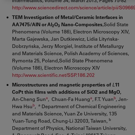
Intermetallics, Volume 34, March 2013, Pages 75-82
http://www.sciencedirect.com/science/article/pii/S09
TEM Investigation of Metal/Ceramic Interfaces in
AA7475/AIN or Al
O
Nano-Composites
,Solid State
2
3
Phenomena (Volume 186), Electron Microscopy XIV,
Marta Gajewska, Jan Dutkiewicz, Lidia Lityńska-
Dobrzyńska, Jerzy Morgiel, Institute of Metallurgy
and Materials Science, Polish Academy of Sciences,
Rymonta 25, Poland,Solid State Phenomena
(Volume 186), Electron Microscopy XIV
http://www.scientific.net/SSP.186.202
Microstructures and magnetic properties of
L
11
CoPt thin films with additions of SiO2 and MgO,
a
a
b
An-Cheng Sun
, Chuan-Fa Huang
, F.T. Yuan
, Jen-
b
a
Hwa Hsu
,
Department of Chemical Engineering
and Materials Science, Yuan Ze University, 135
b
Yuan-Tung Road, Chung-Li 32003, Taiwan,
Department of Physics, National Taiwan University,