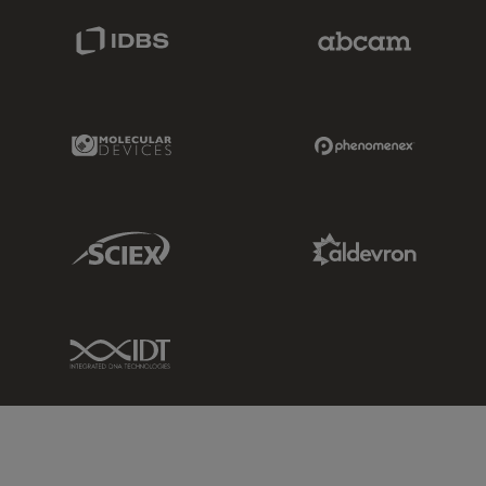
IDBS Link
Abcam Limited
Molecular Devices Link
Phenomenex L
Sciex Link
Aldevron Link
IDT Link