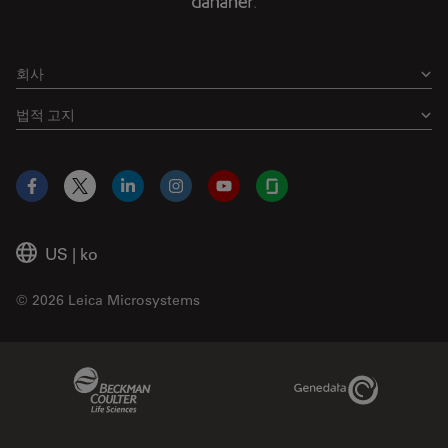
회사
법적 고지
Facebook
X
LinkedIn
Instagram
YouTube
Glassdoor
US
|
ko
© 2026 Leica Microsystems
Beckman Coulter Link
Genedata Link