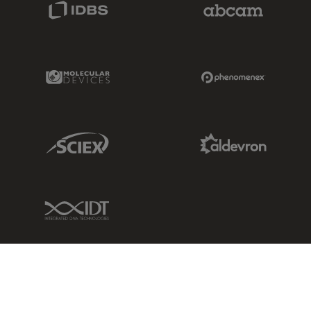
IDBS Link
Abcam Limited
Molecular Devices Link
Phenomenex L
Sciex Link
Aldevron Link
IDT Link