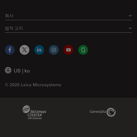
회사
법적 고지
Facebook
X
LinkedIn
Instagram
YouTube
Glassdoor
US
|
ko
© 2026 Leica Microsystems
Beckman Coulter Link
Genedata Link